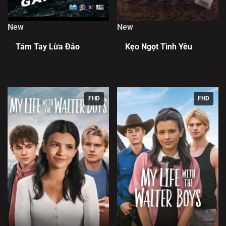
New
New
Tám Tay Lừa Đảo
Kẹo Ngọt Tình Yêu
FHD
FHD