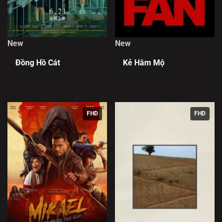
New
New
Đồng Hồ Cát
Kẻ Hâm Mộ
FHD
FHD