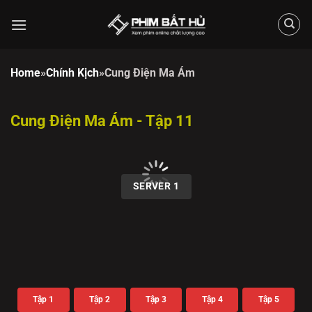
Chuyển
đến
nội
dung
Home
»
Chính Kịch
»
Cung Điện Ma Ám
Cung Điện Ma Ám - Tập 11
00:00 / 00:00
SERVER 1
Tập 1
Tập 2
Tập 3
Tập 4
Tập 5