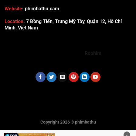
Website
: phimbathu.cam
Location
:
7 Đồng Tiến, Trung Mỹ Tây, Quận 12, Hồ Chí
Minh, Việt Nam
789club
Rummy888
Vibet88
Sp666
Sonclub
78WIN
xx88
Tài xỉu online uy tín
Cwin
hhtq
new88
789bet
Hi88
F8bet
https://shbet123.com/
Dualeotruyen
Rophim
Copyright 2026 ©
phimbathu
×