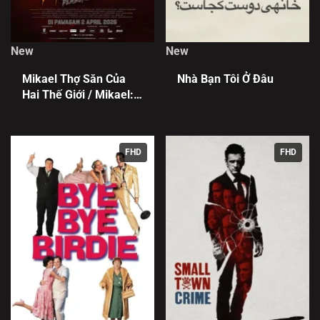
New
New
Mikael Thợ Săn Của
Nhà Bạn Tôi Ở Đâu
Hai Thế Giới / Mikael:
Pemburu Dua Alam
FHD
FHD