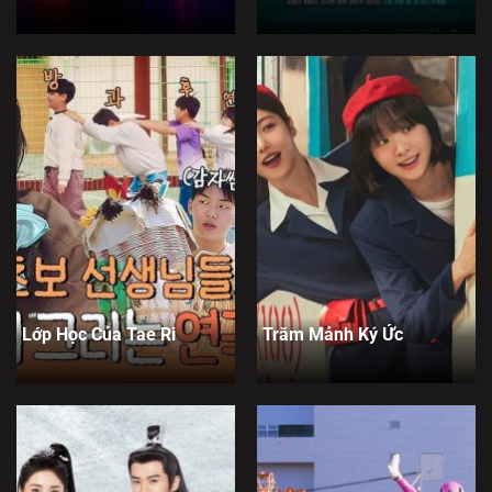
Lớp Học Của Tae Ri
Trăm Mảnh Ký Ức