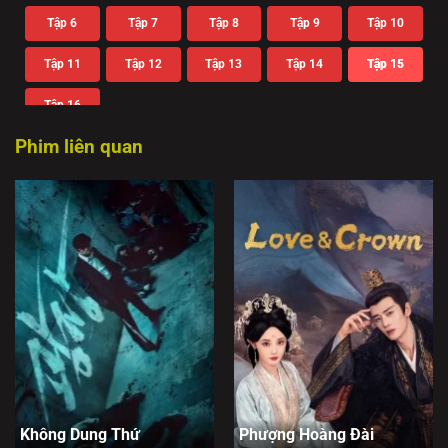
Tập 6
Tập 7
Tập 8
Tập 9
Tập 10
Tập 11
Tập 12
Tập 13
Tập 14
Tập 15
Tập 16
Phim liên quan
Không Dung Thứ
Phượng Hoàng Đài