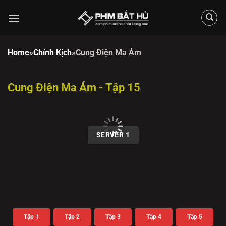
Chuyển
đến
nội
dung
Home
»
Chính Kịch
»
Cung Điện Ma Ám
Cung Điện Ma Ám - Tập 15
00:00 / 00:00
SERVER 1
Tập 1
Tập 2
Tập 3
Tập 4
Tập 5