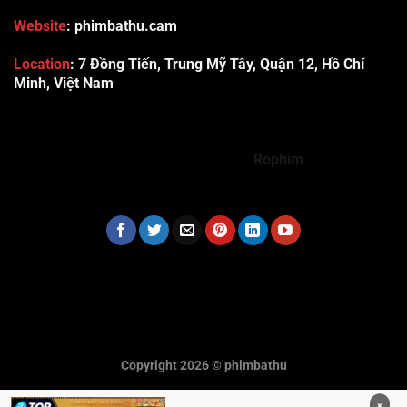
Website
: phimbathu.cam
Location
:
7 Đồng Tiến, Trung Mỹ Tây, Quận 12, Hồ Chí
Minh, Việt Nam
789club
Rummy888
Vibet88
Sp666
Sonclub
78WIN
xx88
Tài xỉu online uy tín
Cwin
hhtq
new88
789bet
Hi88
F8bet
https://shbet123.com/
Dualeotruyen
Rophim
Copyright 2026 ©
phimbathu
×