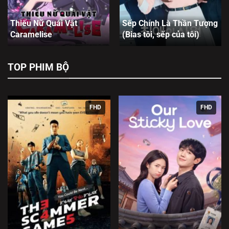
Thiếu Nữ Quái Vật
Sếp Chính Là Thần Tượng
Caramelise
(Bias tôi, sếp của tôi)
TOP PHIM BỘ
FHD
FHD