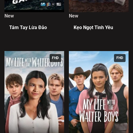
New
New
Tám Tay Lừa Đảo
Kẹo Ngọt Tình Yêu
FHD
FHD