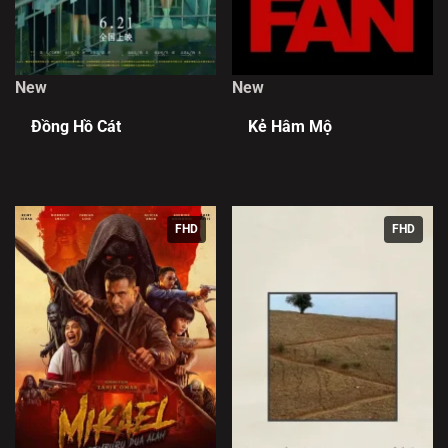
New
New
Đồng Hồ Cát
Kẻ Hâm Mộ
FHD
FHD