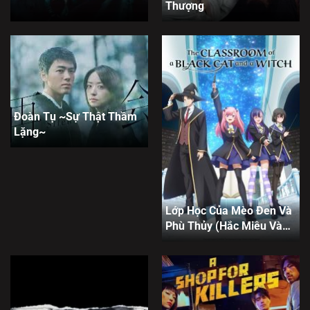
Thượng
Đoàn Tụ ~Sự Thật Thầm
Lặng~
Lớp Học Của Mèo Đen Và
Phù Thủy (Hắc Miêu Và
Lớp Học Phù Thủy)