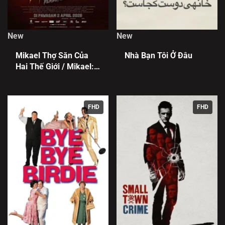
New
New
Mikael Thợ Săn Của
Nhà Bạn Tôi Ở Đâu
Hai Thế Giới / Mikael:
Pemburu Dua Alam
FHD
FHD