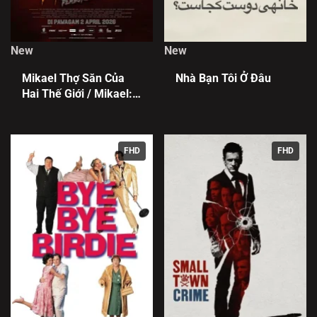
New
New
Mikael Thợ Săn Của
Nhà Bạn Tôi Ở Đâu
Hai Thế Giới / Mikael:
Pemburu Dua Alam
FHD
FHD