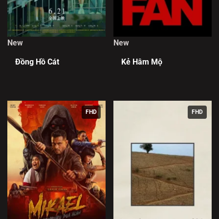
New
New
Đồng Hồ Cát
Kẻ Hâm Mộ
FHD
FHD