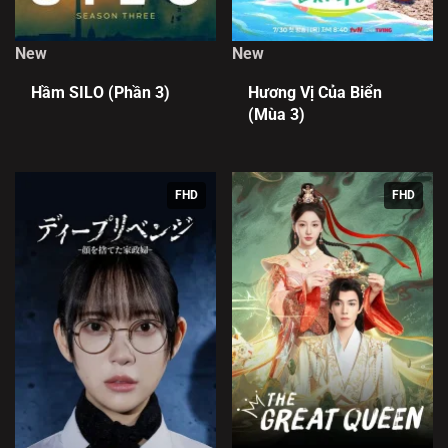
New
New
Hầm SILO (Phần 3)
Hương Vị Của Biển
(Mùa 3)
FHD
FHD