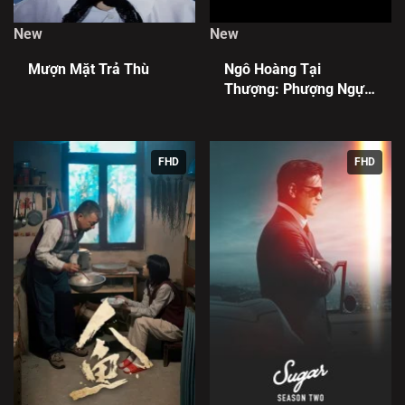
New
New
Mượn Mặt Trả Thù
Ngô Hoàng Tại
Thượng: Phượng Ngự
Tứ Phương
FHD
FHD