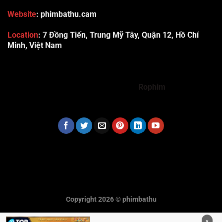
Website
: phimbathu.cam
Location
:
7 Đồng Tiến, Trung Mỹ Tây, Quận 12, Hồ Chí
Minh, Việt Nam
789club
Rummy888
Vibet88
Sp666
Sonclub
78WIN
xx88
Tài xỉu online uy tín
Cwin
hhtq
new88
789bet
Hi88
F8bet
https://shbet123.com/
Dualeotruyen
Rophim
Copyright 2026 ©
phimbathu
×