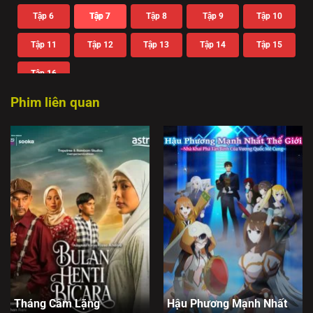
Tập 6
Tập 7
Tập 8
Tập 9
Tập 10
Tập 11
Tập 12
Tập 13
Tập 14
Tập 15
Tập 16
Phim liên quan
Tháng Câm Lặng
Hậu Phương Mạnh Nhất