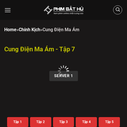
Chuyển
đến
nội
dung
Home
»
Chính Kịch
»
Cung Điện Ma Ám
Cung Điện Ma Ám - Tập 7
00:00 / 00:00
SERVER 1
Tập 1
Tập 2
Tập 3
Tập 4
Tập 5