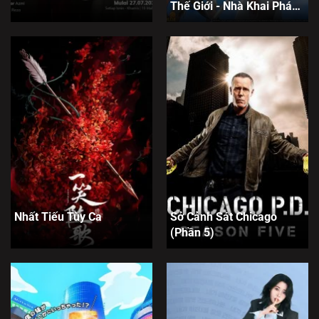
Thế Giới - Nhà Khai Phá
Tân Binh Của Vương Quốc
Mê Cung
Nhất Tiếu Tùy Ca
Sở Cảnh Sát Chicago
(Phần 5)