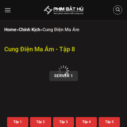
Chuyển
đến
nội
dung
Home
»
Chính Kịch
»
Cung Điện Ma Ám
Cung Điện Ma Ám - Tập 8
00:00 / 00:00
SERVER 1
Tập 1
Tập 2
Tập 3
Tập 4
Tập 5