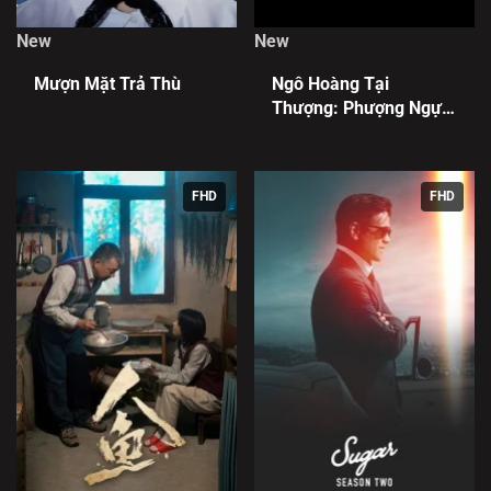
New
New
Mượn Mặt Trả Thù
Ngô Hoàng Tại
Thượng: Phượng Ngự
Tứ Phương
FHD
FHD