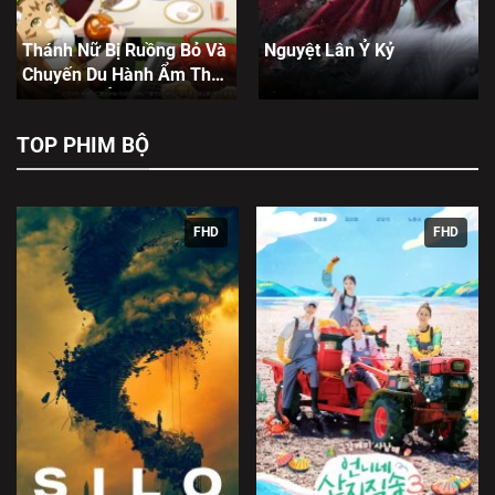
Thánh Nữ Bị Ruồng Bỏ Và
Nguyệt Lân Ỷ Kỷ
Chuyến Du Hành Ẩm Thực
Của Nàng Ở Thế Giới Khác
TOP PHIM BỘ
FHD
FHD