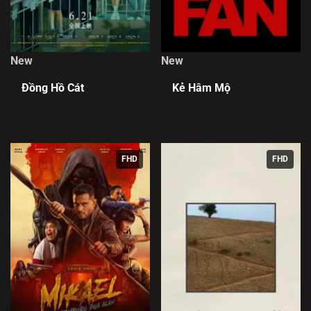
New
New
Đồng Hồ Cát
Kẻ Hâm Mộ
FHD
FHD