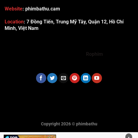
Website
: phimbathu.cam
Location
:
7 Đồng Tiến, Trung Mỹ Tây, Quận 12, Hồ Chí
Minh, Việt Nam
789club
Rummy888
Vibet88
Sp666
Sonclub
78WIN
xx88
Tài xỉu online uy tín
Cwin
hhtq
new88
789bet
Hi88
F8bet
https://shbet123.com/
Dualeotruyen
Rophim
Copyright 2026 ©
phimbathu
×