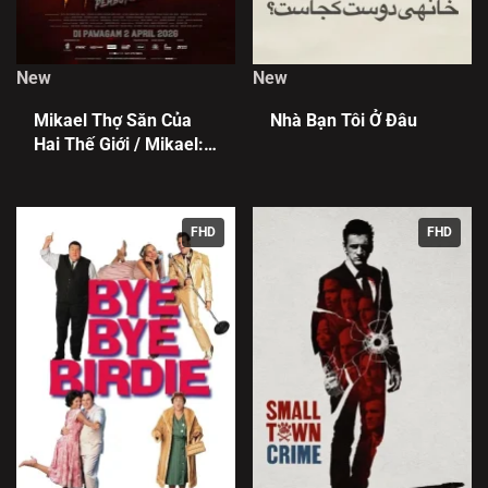
New
New
Mikael Thợ Săn Của
Nhà Bạn Tôi Ở Đâu
Hai Thế Giới / Mikael:
Pemburu Dua Alam
FHD
FHD