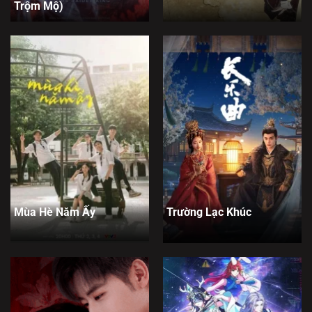
Trộm Mộ)
Mùa Hè Năm Ấy
Trường Lạc Khúc