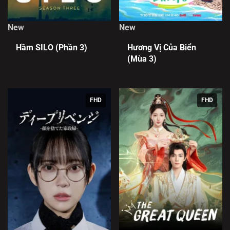
New
New
Hầm SILO (Phần 3)
Hương Vị Của Biển
(Mùa 3)
FHD
FHD