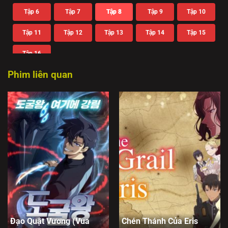
Tập 6
Tập 7
Tập 8
Tập 9
Tập 10
Tập 11
Tập 12
Tập 13
Tập 14
Tập 15
Tập 16
Phim liên quan
Đạo Quật Vương (Vua
Chén Thánh Của Eris