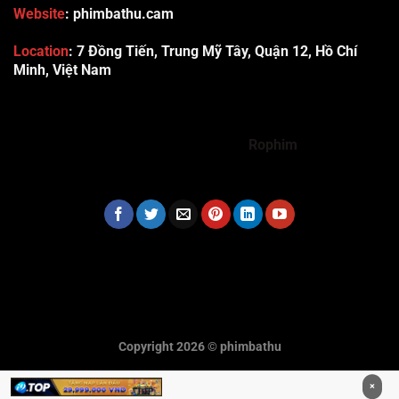
Website
: phimbathu.cam
Location
:
7 Đồng Tiến, Trung Mỹ Tây, Quận 12, Hồ Chí
Minh, Việt Nam
789club
Rummy888
Vibet88
Sp666
Sonclub
78WIN
xx88
Tài xỉu online uy tín
Cwin
hhtq
new88
789bet
Hi88
F8bet
https://shbet123.com/
Dualeotruyen
Rophim
Copyright 2026 ©
phimbathu
×