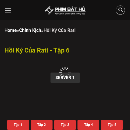
Chuyển
đến
nội
dung
Home
»
Chính Kịch
»
Hồi Ký Của Rati
Hồi Ký Của Rati - Tập 6
00:00 / 00:00
SERVER 1
Tập 1
Tập 2
Tập 3
Tập 4
Tập 5