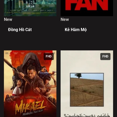
New
New
Đồng Hồ Cát
Kẻ Hâm Mộ
FHD
FHD