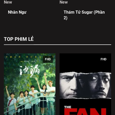
New
New
Nhân Ngư
Thám Tử Sugar (Phần
2)
TOP PHIM LẺ
FHD
FHD