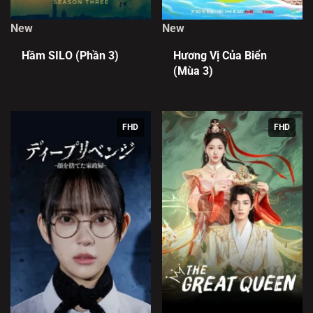
New
New
Hầm SILO (Phần 3)
Hương Vị Của Biển
(Mùa 3)
FHD
FHD