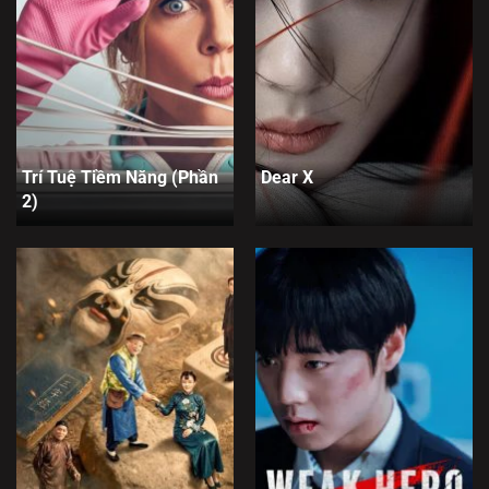
Trí Tuệ Tiềm Năng (Phần
Dear X
2)