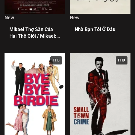
New
New
Mikael Thợ Săn Của
Nhà Bạn Tôi Ở Đâu
Hai Thế Giới / Mikael:
Pemburu Dua Alam
FHD
FHD