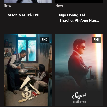
New
New
Mượn Mặt Trả Thù
Ngô Hoàng Tại
Thượng: Phượng Ngự
Tứ Phương
FHD
FHD