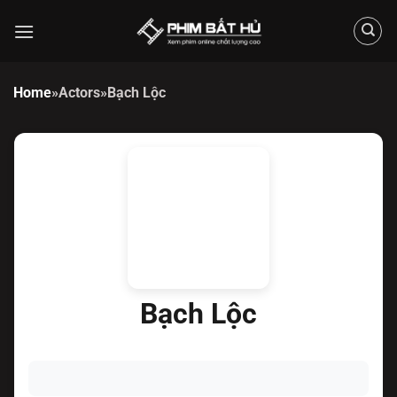
Chuyển
đến
nội
dung
Home
»
Actors
»
Bạch Lộc
Bạch Lộc