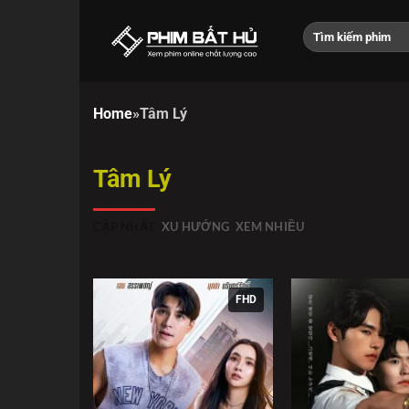
Chuyển
đến
nội
dung
Home
»
Tâm Lý
Tâm Lý
CẬP NHẬT
XU HƯỚNG
XEM NHIỀU
FHD