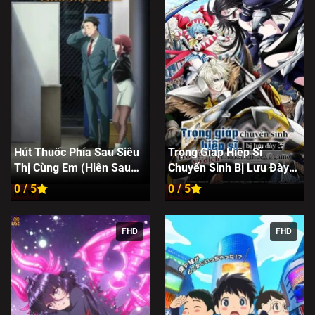
Hút Thuốc Phía Sau Siêu
Trọng Giáp Hiệp Sĩ
Thị Cùng Em (Hiên Sau
Chuyển Sinh Bị Lưu Đày
Siêu Thị, Muộn Phiền Bay
Trở Nên Vô Địch Nhờ Kiến
0 / 5
0 / 5
New
New
Đi)
Thức Về Game
FHD
FHD