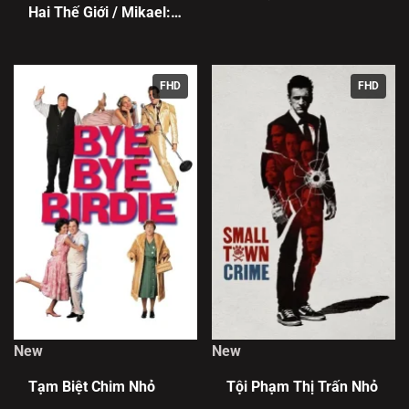
Hai Thế Giới / Mikael:
Pemburu Dua Alam
FHD
FHD
New
New
Tạm Biệt Chim Nhỏ
Tội Phạm Thị Trấn Nhỏ