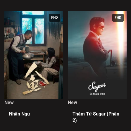
Tứ Phương
FHD
FHD
New
New
Nhân Ngư
Thám Tử Sugar (Phần
2)