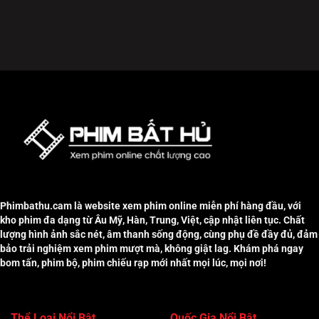
Phimbathu.cam là website xem phim online miễn phí hàng đầu, với
kho phim đa dạng từ Âu Mỹ, Hàn, Trung, Việt, cập nhật liên tục. Chất
lượng hình ảnh sắc nét, âm thanh sống động, cùng phụ đề đầy đủ, đảm
bảo trải nghiệm xem phim mượt mà, không giật lag. Khám phá ngay
bom tấn, phim bộ, phim chiếu rạp mới nhất mọi lúc, mọi nơi!
Thể Loại Nổi Bật
Quốc Gia Nổi Bật