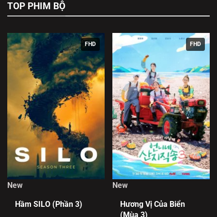
TOP PHIM BỘ
FHD
FHD
New
New
Hầm SILO (Phần 3)
Hương Vị Của Biển
(Mùa 3)