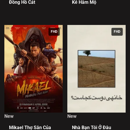
Đồng Hồ Cát
Kẻ Hâm Mộ
FHD
FHD
New
New
Mikael Thợ Săn Của
Nhà Bạn Tôi Ở Đâu