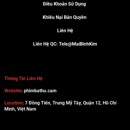
Điều Khoản Sử Dụng
Khiếu Nại Bản Quyền
Liên Hệ
Liên Hệ QC: Tele@MaiBinhKim
Thông Tin Liên Hệ
Website
: phimbathu.cam
Location
:
7 Đồng Tiến, Trung Mỹ Tây, Quận 12, Hồ Chí
Minh, Việt Nam
789club
Rummy888
Vibet88
Sp666
Sonclub
78WIN
xx88
Tài xỉu online uy tín
Cwin
hhtq
new88
789bet
Hi88
F8bet