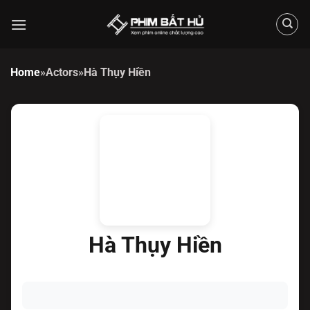
Chuyển
đến
nội
dung
Home
»
Actors
»
Hà Thụy Hiền
Hà Thụy Hiền