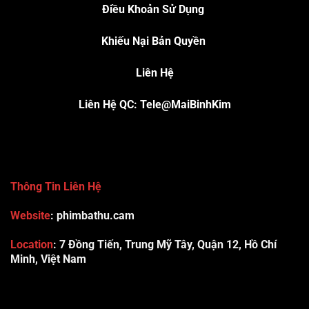
Điều Khoản Sử Dụng
Khiếu Nại Bản Quyền
Liên Hệ
Liên Hệ QC: Tele@MaiBinhKim
Thông Tin Liên Hệ
Website
: phimbathu.cam
Location
:
7 Đồng Tiến, Trung Mỹ Tây, Quận 12, Hồ Chí
Minh, Việt Nam
789club
Rummy888
Vibet88
Sp666
Sonclub
78WIN
xx88
Tài xỉu online uy tín
Cwin
hhtq
new88
789bet
Hi88
F8bet