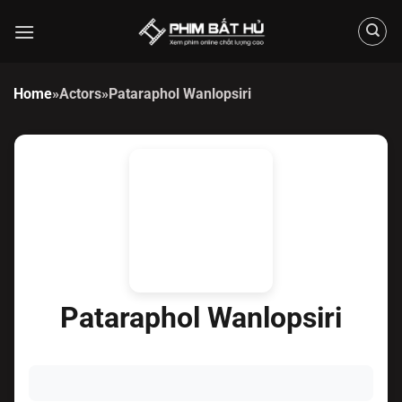
Chuyển
đến
nội
dung
Home
»
Actors
»
Pataraphol Wanlopsiri
Pataraphol Wanlopsiri