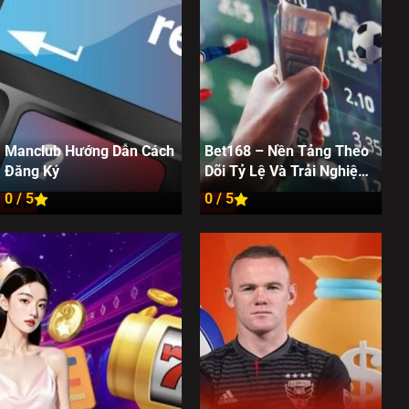
Cược lô tô
Lô tô là hình thức cược được nhiều người yêu thích tại
V9bet vì dễ hiểu và tỷ lệ trúng cao. Người chơi chỉ cần
chọn 2 hoặc 3 con số cuối của giải đặc biệt hoặc giải
thưởng khác. Cược lô tô 2 số tuy thưởng ít hơn nhưng cơ
hội thắng cao hơn nhiều, phù hợp cho người mới bắt đầu.
Cược đầu đuôi
Manclub Hướng Dẫn Cách
Bet168 – Nền Tảng Theo
Đăng Ký
Dõi Tỷ Lệ Và Trải Nghiệm
Trong loại cược này, bạn chỉ cần chọn số đầu hoặc số cuối
Bóng Đá Trực Tuyến Hấp
0 / 5
0 / 5
New
New
của giải đặc biệt. Tỷ lệ trả thưởng của V9bet cho kèo đầu
Dẫn
đuôi khá cao, đặc biệt khi chọn đúng cả hai. Hình thức
này phù hợp cho người thích đặt cược nhanh và không
muốn phân tích quá sâu.
Cược xiên
Nếu bạn là người chơi ưa mạo hiểm, cược xiên là lựa chọn
không thể bỏ qua. Với cách chơi này, bạn có thể chọn
nhiều con số trong cùng một lần đặt cược. Khi tất cả đều
trúng, phần thưởng được nhân lên theo cấp số nhân,