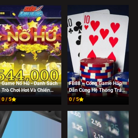
Các hình thức cược phổ biến và cách chọn kèo
hiệu quả
Game Nổ Hũ - Danh Sách
FB88 – Cổng Game Hấp
Trò Chơi Hot Và Chiến
Dẫn Cùng Hệ Thống Trả
Các hình thức cược phổ biến và cách chọn kèo hiệu quả
Lược
Thưởng Nhanh
0 / 5
0 / 5
New
New
Mỗi hình thức cược trong xổ số V9bet đều có quy luật
riêng, tỷ lệ thưởng khác nhau và mức độ rủi ro khác biệt.
Dưới đây là những loại cược phổ biến nhất cùng gợi ý cách
chọn để đạt hiệu quả cao.