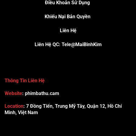
Điều Khoản Sử Dụng
Khiếu Nại Bản Quyền
Liên Hệ
Liên Hệ QC: Tele@MaiBinhKim
Thông Tin Liên Hệ
Website
: phimbathu.cam
Location
:
7 Đồng Tiến, Trung Mỹ Tây, Quận 12, Hồ Chí
Minh, Việt Nam
789club
Rummy888
Vibet88
Sp666
Sonclub
78WIN
xx88
Tài xỉu online uy tín
Cwin
hhtq
new88
789bet
Hi88
F8bet