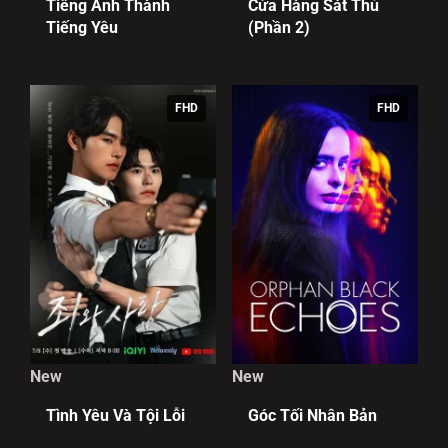
Tiếng Anh Thành
Cửa Hàng Sát Thủ
Đừng chỉ tập trung vào một hình thức cược. Hãy kết hợp
Tiếng Yêu
(Phần 2)
cược lô tô, đầu đuôi và xiên để cân bằng giữa rủi ro và lợi
nhuận. Khi biết phối hợp hợp lý, bạn sẽ có cơ hội trúng
thưởng ở nhiều hạng mục cùng lúc.
FHD
FHD
Giữ tâm lý ổn định và chơi có điểm dừng
Không ít người chơi thất bại vì đặt cược theo cảm xúc. Hãy
giữ bình tĩnh, xác định mục tiêu thắng thua rõ ràng và biết
dừng lại khi đạt được mức lợi nhuận mong muốn. Xổ số
chỉ thực sự vui khi bạn kiểm soát được tâm lý của mình.
Kết luận
Xổ số V9bet không chỉ mang đến trải nghiệm giải trí mà
còn là cơ hội giúp người chơi thử vận may và áp dụng
chiến thuật cá nhân. Việc chọn đúng hình thức cược sẽ
quyết định trực tiếp đến tỷ lệ thắng của bạn. Dù là lô tô,
New
New
xiên hay đầu đuôi, mỗi loại cược đều có ưu điểm riêng và
Tình Yêu Và Tội Lỗi
Góc Tối Nhân Bản
phù hợp với từng phong cách chơi khác nhau. Tham gia
ngay hôm nay để khám phá thế giới
xổ số v9bet
– nơi cơ