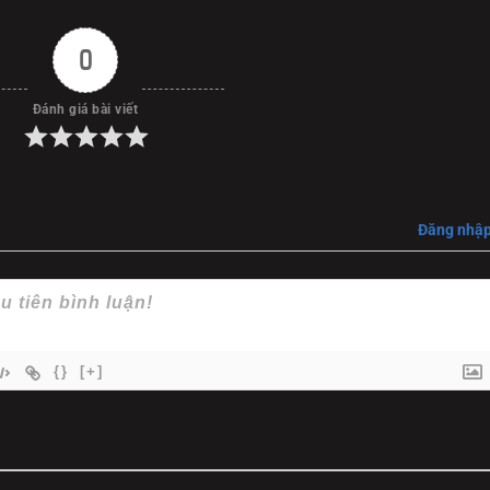
 dần bóc tách được manh mối về một đường dây bắt cóc trẻ em 
0
himbathu
các cảnh hành động cháy nổ mà tập trung vào sự că
Đánh giá bài viết
ng manh mối rời rạc và những cú twist (nút thắt) liên tục khiế
ng" đó là một kẻ thù thực sự, hay chính là tâm ma của vị thám t
Đăng nhậ
{}
[+]