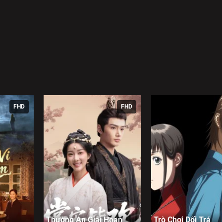
FHD
FHD
Thường An Giai Hoan
Trò Chơi Dối Trá