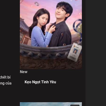
New
hết bí
Kẹo Ngọt Tình Yêu
ùng của
ữ sinh
ết giữa