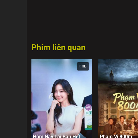
Phim liên quan
FHD
Hôm Nay Lại Bán Hết
Phạm Vi 800m