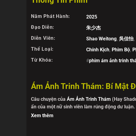
Thông Tin Phim
Năm Phát Hành:
2025
Đạo Diễn:
朱少杰
Diễn Viên:
Shao Weitong
,
吳佳怡
,
Thể Loại:
Chính Kịch
,
Phim Bộ
,
P
Từ Khóa:
#
phim ám ảnh trinh t
Ám Ảnh Trinh Thám: Bí Mật Đ
Câu chuyện của
Ám Ảnh Trinh Thám
(Hay Shado
ẩn của một nữ sinh viên làm rúng động dư luận.
Sở Cảnh sát, buộc phải vào cuộc. Trong quá trìn
Xem thêm
thông minh, đam mê tiểu thuyết trinh thám và c
Điều khiến khán giả tò mò liệu phim Ám Ảnh Tri