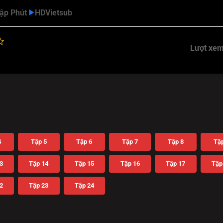
tập Phút
HD
Vietsub
Lượt xem
4
Tập 5
Tập 6
Tập 7
Tập 8
Tập
3
Tập 14
Tập 15
Tập 16
Tập 17
Tập
2
Tập 23
Tập 24