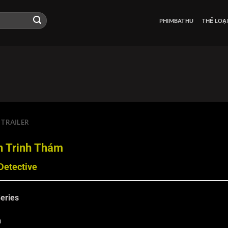
PHIMBATHU
THỂ LOẠ
TRAILER
 Trinh Thám
Detective
eries
m