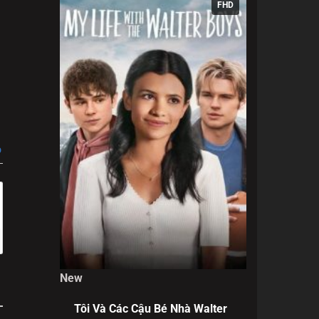
FHD
đã bị
ng
n người
ử?
p
New
Tôi Và Các Cậu Bé Nhà Walter