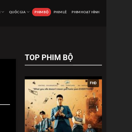
I
QUỐC GIA
PHIM BỘ
PHIM LẺ
PHIM HOẠT HÌNH
TOP PHIM BỘ
FHD