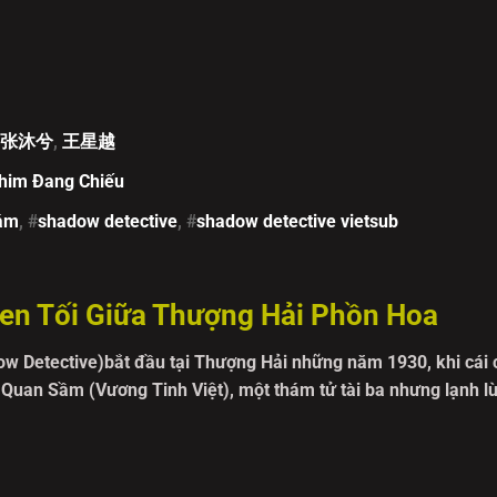
张沐兮
,
王星越
him Đang Chiếu
hám
, #
shadow detective
, #
shadow detective vietsub
en Tối Giữa Thượng Hải Phồn Hoa
w Detective)bắt đầu tại Thượng Hải những năm 1930, khi cái c
 Quan Sầm (Vương Tinh Việt), một thám tử tài ba nhưng lạnh l
h điều tra, anh đụng độ Lục Nghi Chân (Ngô Giai Di) - một cô n
ó khả năng suy luận sắc bén.
nh Thám có tạo được dấu ấn riêng hay không chính là sự liên k