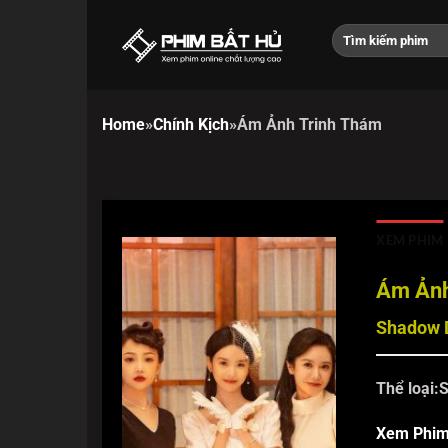
Chuyển
đến
nội
dung
Home
»
Chính Kịch
»
Ám Ảnh Trinh Thám
XEM PHIM
Ám Ảnh
Shadow 
Thể loại:
S
Xem Phi