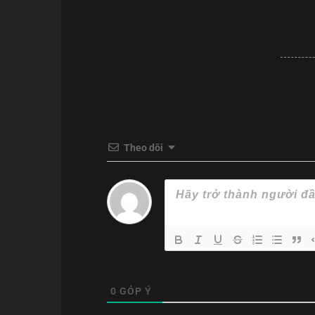
quá khứ và hiện tại. Từ một vụ án mạng, cả hai
chôn vùi suốt 17 năm.
bộ phim không chỉ mang đến cho khán giả tại
p
thẳng (suspense). Bối cảnh đô thị ngột ngạt, nhữ
xem không thể rời mắt, luôn tự hỏi: Liệu "cái bó
Theo dõi
0
GÓP Ý