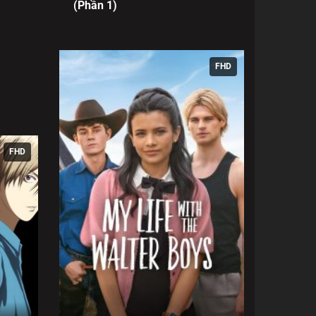
(Phần 1)
FHD
FHD