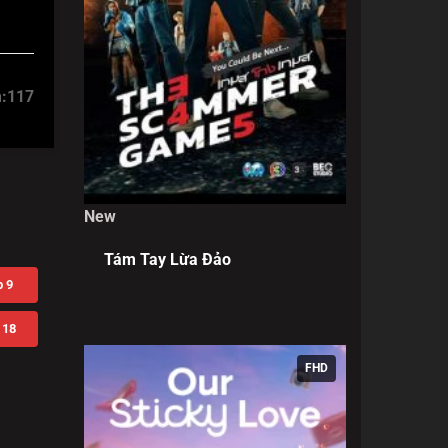
:
117
New
Tám Tay Lừa Đảo
 9
 18
FHD