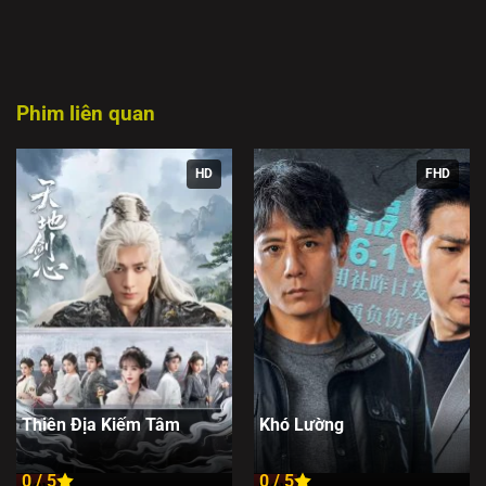
Phim liên quan
HD
FHD
Thiên Địa Kiếm Tâm
Khó Lường
0 / 5
0 / 5