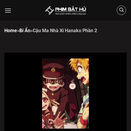
Chuyển
đến
nội
dung
Home
»
Bí Ẩn
»
Cậu Ma Nhà Xí Hanako Phần 2