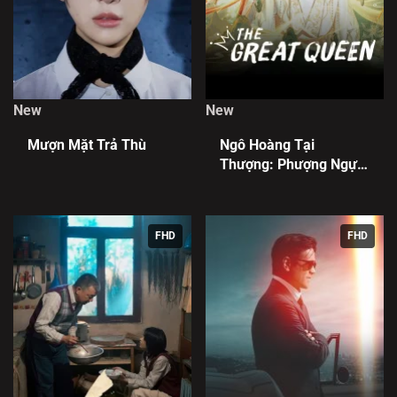
New
New
Mượn Mặt Trả Thù
Ngô Hoàng Tại
Thượng: Phượng Ngự
Tứ Phương
FHD
FHD