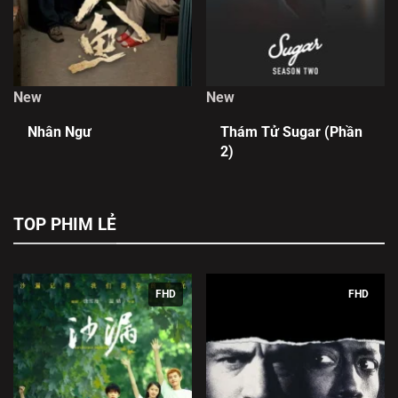
New
New
Nhân Ngư
Thám Tử Sugar (Phần
2)
TOP PHIM LẺ
FHD
FHD