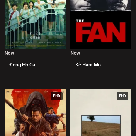
New
New
Đồng Hồ Cát
Kẻ Hâm Mộ
FHD
FHD