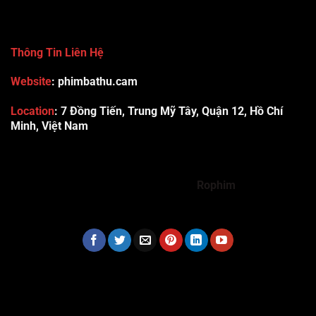
Thông Tin Liên Hệ
Website
: phimbathu.cam
Location
:
7 Đồng Tiến, Trung Mỹ Tây, Quận 12, Hồ Chí
Minh, Việt Nam
789club
Rummy888
Vibet88
Sp666
Sonclub
78WIN
xx88
Tài xỉu online uy tín
Cwin
hhtq
new88
789bet
Hi88
F8bet
https://shbet123.com/
Dualeotruyen
Rophim