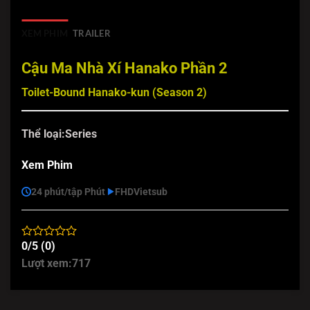
XEM PHIM
TRAILER
Cậu Ma Nhà Xí Hanako Phần 2
Toilet-Bound Hanako-kun (Season 2)
Thể loại:
Series
Xem Phim
24 phút/tập Phút
FHD
Vietsub
0/5 (0)
Lượt xem:
717