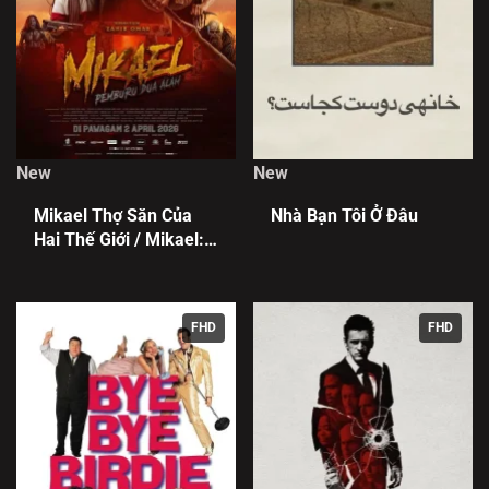
New
New
Mikael Thợ Săn Của
Nhà Bạn Tôi Ở Đâu
Hai Thế Giới / Mikael:
Pemburu Dua Alam
FHD
FHD