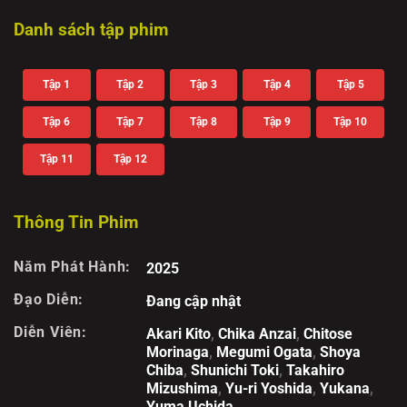
Danh sách tập phim
Tập 1
Tập 2
Tập 3
Tập 4
Tập 5
Tập 6
Tập 7
Tập 8
Tập 9
Tập 10
Tập 11
Tập 12
Thông Tin Phim
Năm Phát Hành:
2025
Đạo Diễn:
Đang cập nhật
Diễn Viên:
Akari Kito
,
Chika Anzai
,
Chitose
Morinaga
,
Megumi Ogata
,
Shoya
Chiba
,
Shunichi Toki
,
Takahiro
Mizushima
,
Yu-ri Yoshida
,
Yukana
,
Yuma Uchida