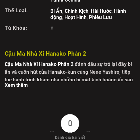
Thể Loại:
Bí Ẩn
,
Chính Kịch
,
Hài Hước
,
Hành
động
,
Hoạt Hình
,
Phiêu Lưu
Từ Khóa:
#
Cậu Ma Nhà Xí Hanako Phần 2
Cậu Ma Nhà Xí Hanako Phần 2
đánh dấu sự trở lại đầy bí
ẩn và cuốn hút của
Hanako-kun
cùng
Nene Yashiro
, tiếp
tục hành trình khám phá những bí mật kinh hoàng ẩn sau
Xem thêm
Bảy Điều Bí Ẩn
của trường học. Trong phần này, khán giả
sẽ được bước sâu hơn vào thế giới siêu nhiên, nơi ranh
giới giữa sự sống và cái chết trở nên mong manh. Quá
khứ đau thương của Hanako dần được hé lộ, khiến mối
quan hệ giữa cậu và Nene trở nên phức tạp và giàu cảm
0
xúc hơn. Sự xuất hiện của những nhân vật mới cùng hàng
loạt bí ẩn chưa từng được giải đáp hứa hẹn mang đến
Đánh giá bài viết