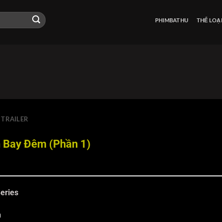
PHIMBATHU
THỂ LOẠ
TRAILER
 Bay Đêm (Phần 1)
eries
m