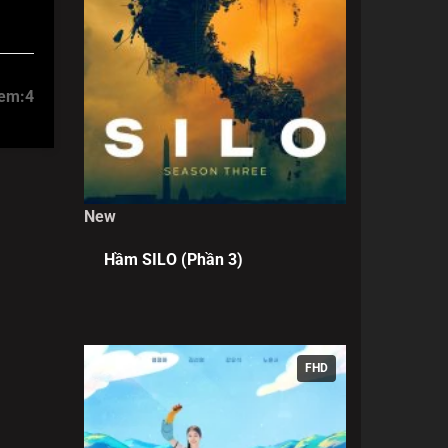
xem:
4
New
Hầm SILO (Phần 3)
FHD