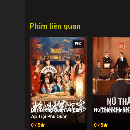
Phim liên quan
FHD
Bắt Tướng Quân Về Làm
Nữ Thần Chính N
Áp Trại Phu Quân
0 / 5
0 / 5
New
New