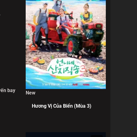
,
yến bay
New
ữ Trung
Hương Vị Của Biển (Mùa 3)
yến bay
 cánh,
a trong