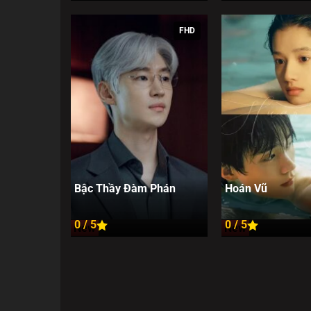
FHD
Bậc Thầy Đàm Phán
Hoán Vũ
0 / 5
0 / 5
New
New