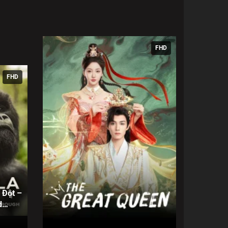
FHD
FHD
 Đột –
d