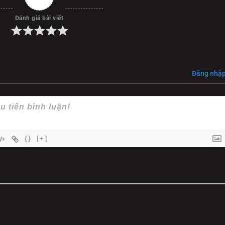
Đánh giá bài viết
ột âm mưu chính trị xuyên quốc gia tàn nhẫn. Giữa hàng trăm
nh và sẵn sàng giết người để bịt đầu mối. Sự ngột ngạt của k
t dồn dập ở mỗi tập phim sẽ khiến bạn không thể rời mắt khỏi 
Đăng nhậ
{}
[+]