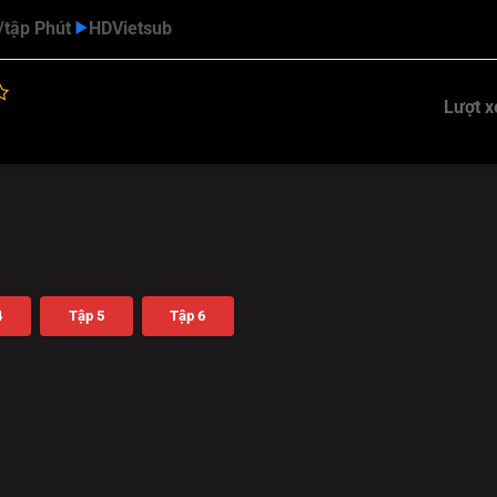
/tập Phút
HD
Vietsub
Lượt 
4
Tập 5
Tập 6