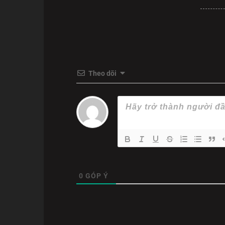
cuộc chiến sinh tồn.
Bộ phim đưa người xem từ
phimbathu
đến với m
khách và phi hành đoàn, kẻ sát nhân đang ẩn mì
gian kín, sự nghi ngờ lẫn nhau và những cú twis
hình.
Theo dõi
0
GÓP Ý