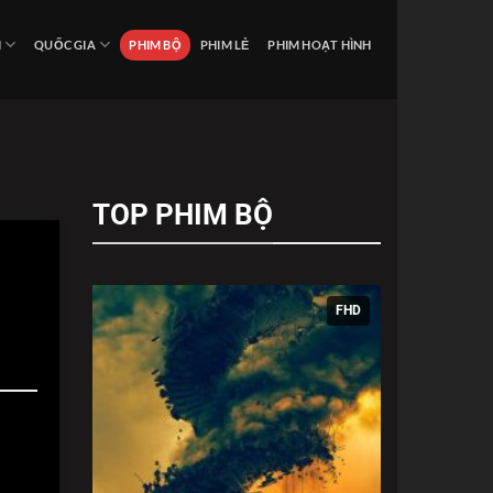
I
QUỐC GIA
PHIM BỘ
PHIM LẺ
PHIM HOẠT HÌNH
TOP PHIM BỘ
FHD