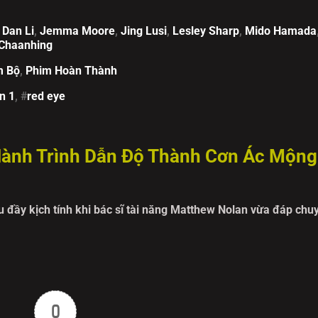
,
Dan Li
,
Jemma Moore
,
Jing Lusi
,
Lesley Sharp
,
Mido Hamada
Chaanhing
m Bộ
,
Phim Hoàn Thành
n 1
, #
red eye
Hành Trình Dẫn Độ Thành Cơn Ác Mộng
 đầy kịch tính khi bác sĩ tài năng Matthew Nolan vừa đáp chu
bắt giữ. Anh bị cáo buộc liên quan đến cái chết của một phụ n
ối mặt với án tử hình tại Bắc Kinh.
 Li, một người phụ nữ nguyên tắc và cứng rắn. Cả hai lên chu
 an toàn của chiếc máy bay sắp bị xé toạc. Ngay khi phi cơ cất
0
 một kẻ bị tình nghi, bỗng trở thành đồng minh duy nhất của Han