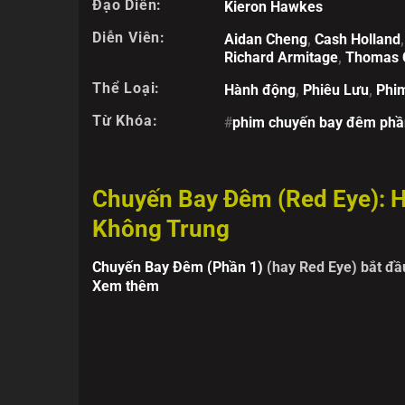
Đạo Diễn:
Kieron Hawkes
Diễn Viên:
Aidan Cheng
,
Cash Holland
Richard Armitage
,
Thomas 
Thể Loại:
Hành động
,
Phiêu Lưu
,
Phi
Từ Khóa:
#
phim chuyến bay đêm phầ
Chuyến Bay Đêm (Red Eye): 
Không Trung
Chuyến Bay Đêm (Phần 1)
(hay Red Eye) bắt đầu
Xem thêm
từ Bắc Kinh về London thì bị cảnh sát Heathrow 
Quốc và bị buộc phải dẫn độ ngay trong đêm để đ
Nhiệm vụ áp giải được giao cho nữ thám tử Hana
đêm số hiệu 357 mà không hề biết rằng, "vỏ bọc"
những cái chết bí ẩn liên tiếp xảy ra. Nolan, từ