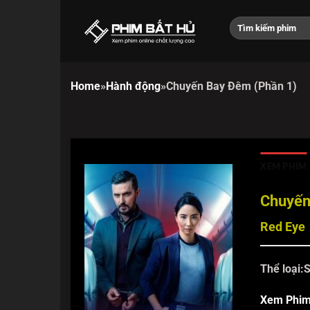
Chuyển
đến
nội
dung
Home
»
Hành động
»
Chuyến Bay Đêm (Phần 1)
XEM PHIM
Chuyến
Red Eye
Thể loại:
S
Xem Phi