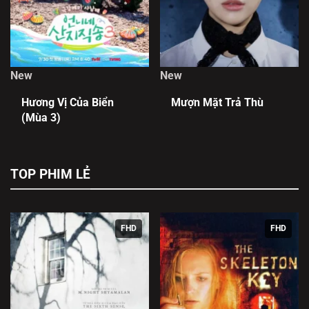
New
New
Hương Vị Của Biển
Mượn Mặt Trả Thù
(Mùa 3)
TOP PHIM LẺ
FHD
FHD