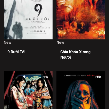
New
New
9 Rưỡi Tối
Chìa Khóa Xương
Người
FHD
FHD