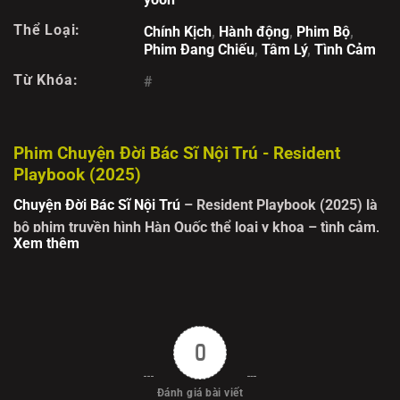
Thể Loại:
Chính Kịch
,
Hành động
,
Phim Bộ
,
Phim Đang Chiếu
,
Tâm Lý
,
Tình Cảm
Từ Khóa:
#
Phim Chuyện Đời Bác Sĩ Nội Trú - Resident
Playbook (2025)
Chuyện Đời Bác Sĩ Nội Trú
– Resident Playbook (2025)
là
bộ phim truyền hình Hàn Quốc thể loại y khoa – tình cảm,
Xem thêm
tiếp nối thành công của series
Hospital Playlist
. Ra mắt
năm 2025, phim đưa khán giả đến Trung tâm Y tế Jongno
Yulje, nơi những bác sĩ trẻ lần đầu bước vào môi trường
nội trú đầy thử thách. Từng nhân vật trong nhóm bạn năm
năm thứ nhất, từ người hài hước đến mẫu mực, đều mang
0
một câu chuyện riêng: áp lực học hành, giao tiếp với bệnh
nhân, đến áp lực công việc thực tế.
Đánh giá bài viết