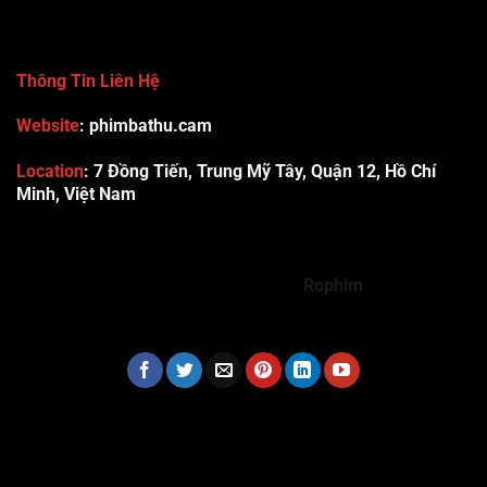
Thông Tin Liên Hệ
Website
: phimbathu.cam
Location
:
7 Đồng Tiến, Trung Mỹ Tây, Quận 12, Hồ Chí
Minh, Việt Nam
789club
Rummy888
Vibet88
Sp666
Sonclub
78WIN
xx88
Tài xỉu online uy tín
Cwin
hhtq
new88
789bet
Hi88
F8bet
https://shbet123.com/
Dualeotruyen
Rophim