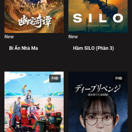
New
New
Bí Ẩn Nhà Ma
Hầm SILO (Phần 3)
FHD
FHD