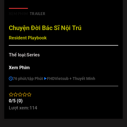
XEM PHIM
TRAILER
Chuyện Đời Bác Sĩ Nội Trú
Resident Playbook
Thể loại:
Series
Xem Phim
76 phút/tập Phút
FHD
Vietsub + Thuyết Minh
0/5 (0)
Lượt xem:
114