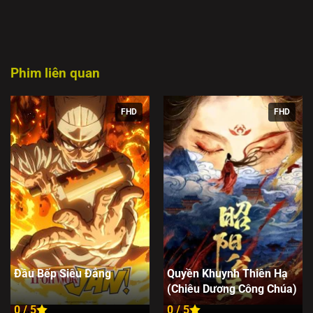
Phim liên quan
FHD
FHD
Đầu Bếp Siêu Đẳng
Quyền Khuynh Thiên Hạ
(Chiêu Dương Công Chúa)
0 / 5
0 / 5