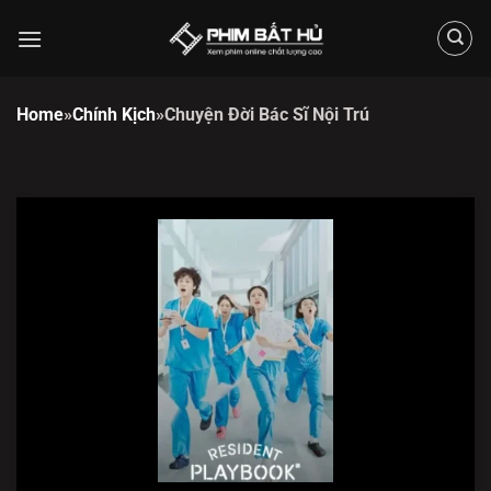
Chuyển
đến
nội
dung
Home
»
Chính Kịch
»
Chuyện Đời Bác Sĩ Nội Trú