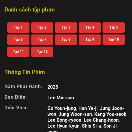
Danh sách tập phim
Tập 1
Tập 2
Tập 3
Tập 4
Tập 5
Tập 6
Tập 7
Tập 8
Tập 9
Tập 10
Tập 11
Tập 12
Thông Tin Phim
Năm Phát Hành:
2025
Đạo Diễn:
Lee Min-soo
Diễn Viên:
Go Youn-jung
,
Han Ye-ji
,
Jung Joon-
won
,
Jung Woon-sun
,
Kang You-seok
,
Lee Bong-ryeon
,
Lee Chang-hoon
,
Lee Hyun-kyun
,
Shin Si-a
,
Son Ji-
yoon