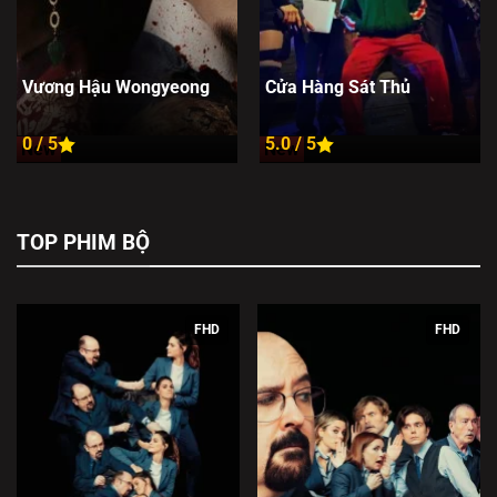
Vương Hậu Wongyeong
Cửa Hàng Sát Thủ
0 / 5
5.0 / 5
New
New
TOP PHIM BỘ
FHD
FHD