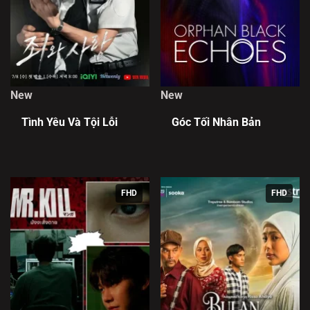
New
New
Tình Yêu Và Tội Lỗi
Góc Tối Nhân Bản
FHD
FHD