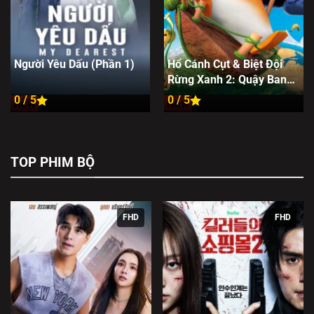
Người Yêu Dấu (Phần 1)
Hổ Cánh Cụt & Biệt Đội
Rừng Xanh 2: Quậy Banh
Thế Giới
0 / 5
0 / 5
New
New
TOP PHIM BỘ
FHD
FHD