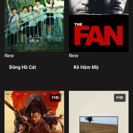
New
New
Đồng Hồ Cát
Kẻ Hâm Mộ
FHD
FHD