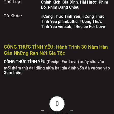
Thể Loại:
Chính Kịch
,
Gia Đình
,
Hài Hước
,
Phim
Bộ
,
Phim Đang Chiếu
Từ Khóa:
#
Công Thức Tình Yêu
, #
Công Thức
Tình Yêu phimbathu
, #
Công Thức
Tình Yêu vietsub
, #
Recipe For Love
CÔNG THỨC TÌNH YÊU: Hành Trình 30 Năm Hàn
Gắn Những Rạn Nứt Gia Tộc
CÔNG THỨC TÌNH YÊU
(Recipe For Love) xoáy sâu vào
mối thâm thù dai dẳng giữa hai gia đình vốn đã vướng vào
Xem thêm
những hiểu lầm tồi tệ suốt 30 năm qua. Những vết thương
lòng chưa bao giờ khép miệng, những lời buộc tội truyền
từ thế hệ này sang thế hệ khác đã tạo nên một bức tường
ngăn cách tưởng chừng không thể phá vỡ. Mọi chuyện bắt
đầu thay đổi khi những bí mật ẩn giấu dần được đưa ra
0
ánh sáng, buộc các thành viên phải đối mặt với sự thật
nghiệt ngã từ quá khứ.