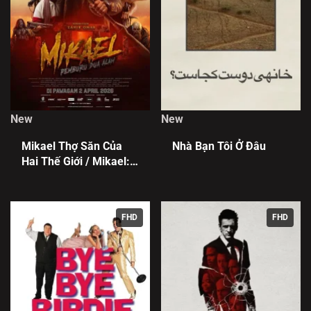
New
New
Mikael Thợ Săn Của
Nhà Bạn Tôi Ở Đâu
Hai Thế Giới / Mikael:
Pemburu Dua Alam
FHD
FHD