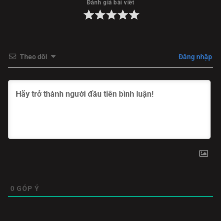
Đánh giá bài viết
Cuộc hành trình tìm kiếm sự đồng điệu này không chỉ là
việc giải quyết các tranh chấp bên ngoài, mà trở thành
quá trình tự chữa lành tâm hồn cho mỗi cá nhân. Họ cùng
nhau đi qua những cung bậc cảm xúc từ oán hận đến thấu
Theo dõi
Đăng nhập
hiểu, để rồi cuối cùng chọn cách buông bỏ cái tôi nhằm
hàn gắn những đổ vỡ. Sự tái sinh thành một gia đình trọn
vẹn chính là "công thức" quý giá nhất, chứng minh rằng
tình yêu và lòng vị tha có thể vượt qua mọi rào cản thời
gian.
Bạn có muốn khám phá bí mật đằng sau sự gắn kết kỳ
diệu này và tìm thấy những giá trị chân thực nhất của tình
thân không? Hãy truy cập
phimbathu
ngay hôm nay để
không bỏ lỡ những tập phim cảm động nhất.
0
GÓP Ý