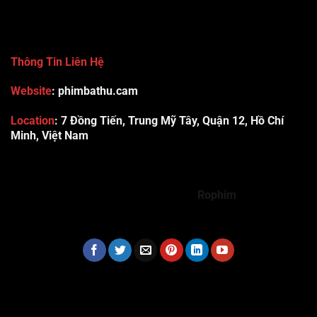
Thông Tin Liên Hệ
Website
: phimbathu.cam
Location
:
7 Đồng Tiến, Trung Mỹ Tây, Quận 12, Hồ Chí
Minh, Việt Nam
789club
Rummy888
Vibet88
Sp666
Sonclub
78WIN
xx88
Tài xỉu online uy tín
Cwin
hhtq
new88
789bet
Hi88
F8bet
https://shbet123.com/
Dualeotruyen
Rophim