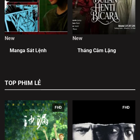
New
New
Manga Sát Lệnh
Tháng Câm Lặng
TOP PHIM LẺ
FHD
FHD