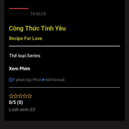
XEM PHIM
TRAILER
Công Thức Tình Yêu
Recipe For Love
Thể loại:
Series
Xem Phim
? phút/tập Phút
HD
Vietsub
0/5 (0)
Lượt xem:
23