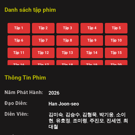
Danh sách tập phim
Tập 1
Tập 2
Tập 3
Tập 4
Tập 5
Tập 6
Tập 7
Tập 8
Tập 9
Tập 10
Tập 11
Tập 12
Tập 13
Tập 14
Tập 15
Tập 16
Tập 17
Tập 18
Tập 19
Tập 20
Thông Tin Phim
Tập 21
Tập 22
Tập 23
Tập 24
Tập 25
Tập 26
Tập 27
Tập 28
Tập 29
Tập 30
Năm Phát Hành:
2026
Tập 31
Tập 32
Tập 33
Tập 34
Tập 35
Đạo Diễn:
Han Joon-seo
Diễn Viên:
김미숙
,
김승수
,
김형묵
,
박기웅
,
소이
Tập 36
현
,
유호정
,
조미령
,
주진모
,
진세연
,
최
대철