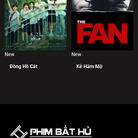
New
New
Đồng Hồ Cát
Kẻ Hâm Mộ