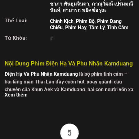
ชาภา พันธุมจินดา
,
ภาณุวัฒน์ เปรมมณี
นันท์
,
สามารถ พยัคฆ์อรุณ
Thể Loại:
Chính Kịch
,
Phim Bộ
,
Phim Đang
Chiếu
,
Phim Hay
,
Tâm Lý
,
Tình Cảm
Từ Khóa:
#
Nội Dung Phim Điện Hạ Và Phu Nhân Kamduang
Điện Hạ Và Phu Nhân Kamduang
là bộ phim tình cảm –
hài lãng mạn Thái Lan đầy cuốn hút, xoay quanh câu
chuyện của Khun Aek và Kamduang, hai con người vốn xa
Xem thêm
lạ nhưng lại bị ràng buộc bởi một cuộc hôn nhân giả tạo.
Khi gặp gỡ vị quan trấn phủ Thung Yai, họ buộc phải “diễn
sâu” và hóa thân thành một cặp đôi hạnh phúc để che
giấu sự thật. Từ đó, hàng loạt tình huống dở khóc dở cười
liên tiếp xảy ra, đưa khán giả đi từ bất ngờ này đến bất
5
ngờ khác. Trong
phim Điện Hạ Và Phu Nhân Kamduang
,