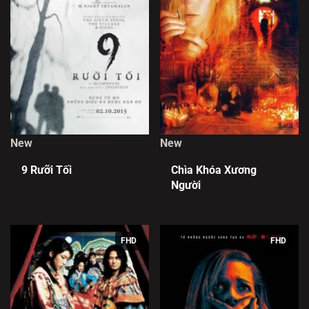
New
New
9 Rưỡi Tối
Chìa Khóa Xương
Người
FHD
FHD