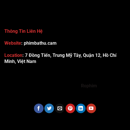
Thông Tin Liên Hệ
Website
: phimbathu.cam
Location
:
7 Đồng Tiến, Trung Mỹ Tây, Quận 12, Hồ Chí
Minh, Việt Nam
789club
Rummy888
Vibet88
Sp666
Sonclub
78WIN
xx88
Tài xỉu online uy tín
Cwin
hhtq
new88
789bet
Hi88
F8bet
https://shbet123.com/
Dualeotruyen
Rophim