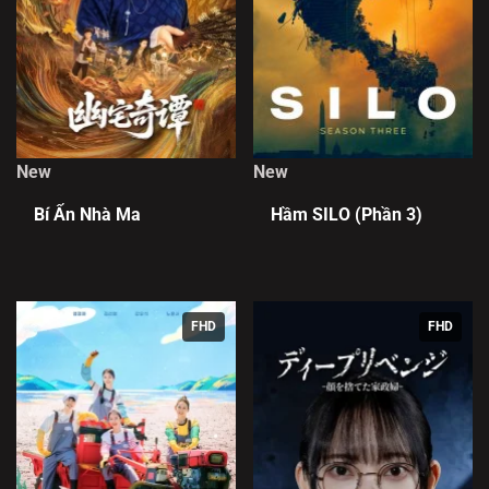
New
New
Bí Ẩn Nhà Ma
Hầm SILO (Phần 3)
FHD
FHD