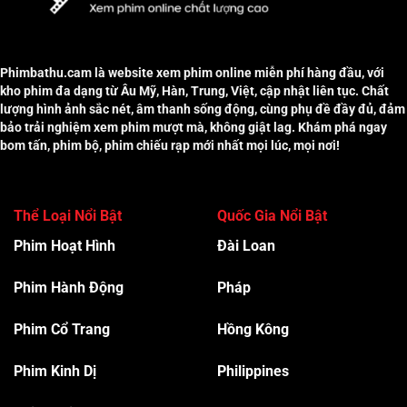
Phimbathu.cam là website xem phim online miễn phí hàng đầu, với
kho phim đa dạng từ Âu Mỹ, Hàn, Trung, Việt, cập nhật liên tục. Chất
lượng hình ảnh sắc nét, âm thanh sống động, cùng phụ đề đầy đủ, đảm
bảo trải nghiệm xem phim mượt mà, không giật lag. Khám phá ngay
bom tấn, phim bộ, phim chiếu rạp mới nhất mọi lúc, mọi nơi!
Thể Loại Nổi Bật
Quốc Gia Nổi Bật
Phim Hoạt Hình
Đài Loan
Phim Hành Độn
g
Pháp
Phim Cổ Trang
Hồng Kông
Phim Kinh Dị
Philippines