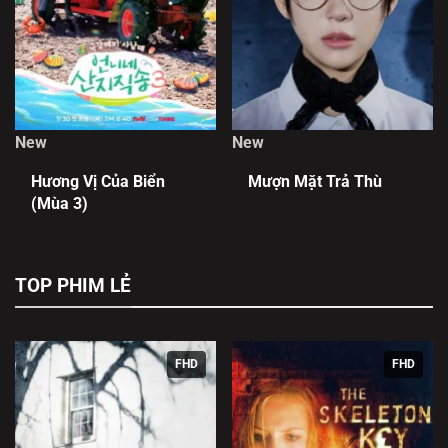
New
New
Hương Vị Của Biển
Mượn Mặt Trả Thù
(Mùa 3)
TOP PHIM LẺ
FHD
FHD