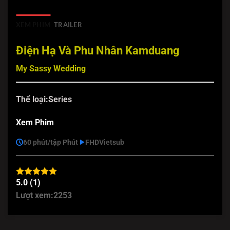
XEM PHIM
TRAILER
Điện Hạ Và Phu Nhân Kamduang
My Sassy Wedding
Thể loại:
Series
Xem Phim
60 phút/tập Phút
FHD
Vietsub
5.0 (1)
Lượt xem:
2253