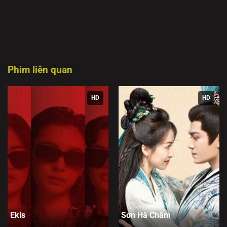
một cuộc hôn nhân giả, họ có thể vượt qua mọi thử thách
để tìm đến một tình yêu đích thực.
Phim liên quan
HD
HD
Ekis
Sơn Hà Chẩm