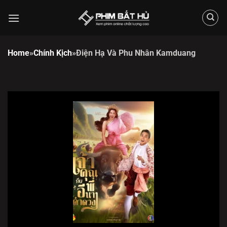
Chuyển
đến
nội
dung
Home
»
Chính Kịch
»
Điện Hạ Và Phu Nhân Kamduang