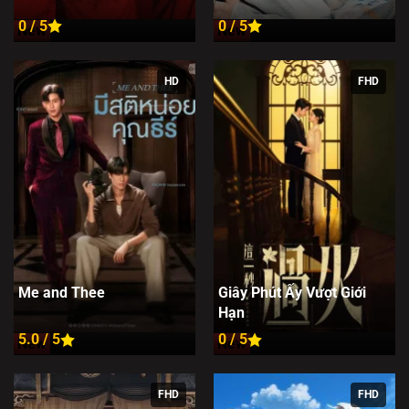
0 / 5
0 / 5
New
New
HD
FHD
Me and Thee
Giây Phút Ấy Vượt Giới
Hạn
5.0 / 5
0 / 5
New
New
FHD
FHD