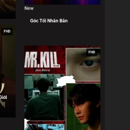
New
Góc Tối Nhân Bản
FHD
FHD
Giới