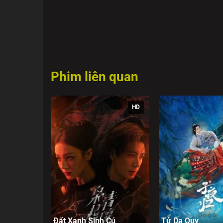
Phim liên quan
HD
Đất Xanh Sinh Cú
Tử Dạ Quy