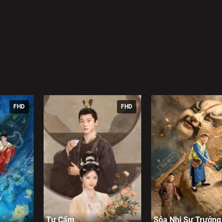
FHD
FHD
Tự Cẩm
Sỏa Nhi Sư Trưởng