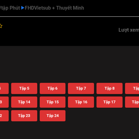
/tập Phút
FHD
Vietsub + Thuyết Minh
Lượt xem
4
Tập 5
Tập 6
Tập 7
Tập 8
Tập
3
Tập 14
Tập 15
Tập 16
Tập 17
Tập
2
Tập 23
Tập 24