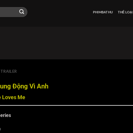
PHIMBATHU
THỂ LOẠ
TRAILER
ung Động Vì Anh
e Loves Me
eries
m