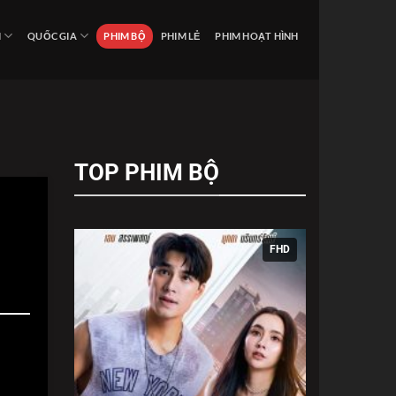
I
QUỐC GIA
PHIM BỘ
PHIM LẺ
PHIM HOẠT HÌNH
TOP PHIM BỘ
FHD