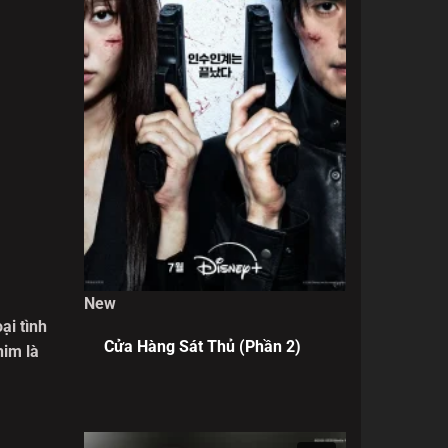
New
ại tình
Cửa Hàng Sát Thủ (Phần 2)
him là
Lâm
. Bước
y, anh