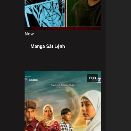
New
Manga Sát Lệnh
FHD