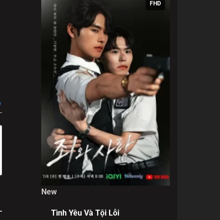
p những
FHD
 ấn
tình
inh và
p
New
Tình Yêu Và Tội Lỗi