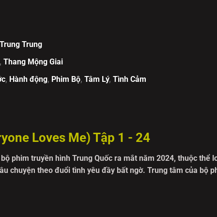
Trung Trung
,
Thang Mộng Giai
ớc
,
Hành động
,
Phim Bộ
,
Tâm Lý
,
Tình Cảm
yone Loves Me) Tập 1 - 24
 bộ phim truyền hình Trung Quốc ra mắt năm 2024, thuộc thể lo
u chuyện theo đuổi tình yêu đầy bất ngờ. Trung tâm của bộ p
ột cô gái đáng yêu và nhiệt tình, cùng chàng học bá Cố Tầm (
 Tầm, Nhạc Thiên Linh quyết định tỏ tình nhưng lại bị từ chối
n mạng bí ẩn mà anh thầm mến chính là Nhạc Thiên Linh. Từ đâ