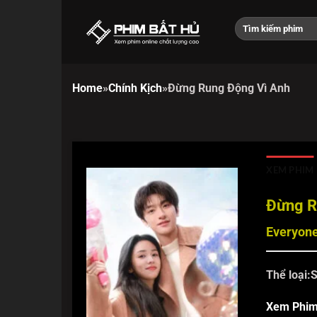
Chuyển
đến
nội
dung
Home
»
Chính Kịch
»
Đừng Rung Động Vì Anh
XEM PHIM
Đừng R
Everyon
Thể loại:
S
Xem Phi