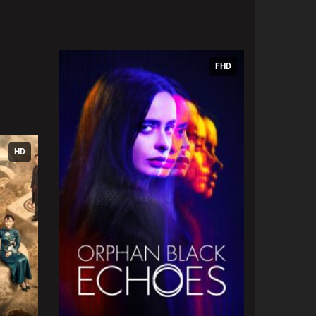
FHD
HD