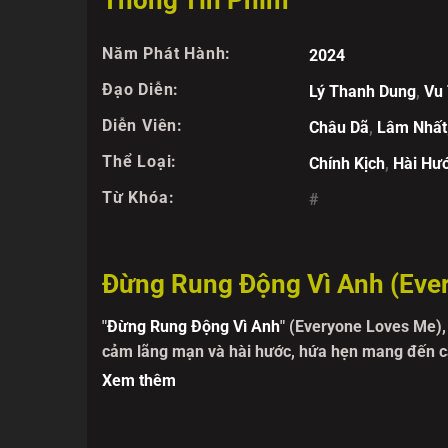
Thông Tin Phim
Năm Phát Hành:
2024
Đạo Diễn:
Lý Thanh Dung
,
Vu 
Diễn Viên:
Châu Dã
,
Lâm Nhất
Thể Loại:
Chính Kịch
,
Hài Hư
Từ Khóa:
#
Đừng Rung Động Vì Anh (Ever
"
Đừng Rung Động Vì Anh
" (Everyone Loves Me),
cảm lãng mạn và hài hước, hứa hẹn mang đến câ
mối quan hệ giữa Nhạc Thiên Linh (Châu Dã), m
Xem thêm
Nhất) có vẻ ngoài lạnh lùng. Từng đơn phương Cố
ngoặt xảy ra khi Cố Tầm phát hiện ra người bạ