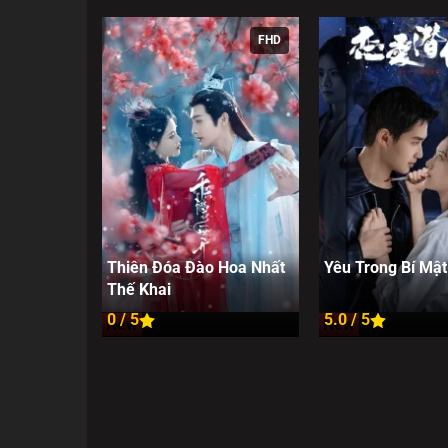
FHD
Thiên Đóa Đào Hoa Nhất
Yêu Trong Bí Mật
Thế Khai
0 / 5
5.0 / 5
New
New