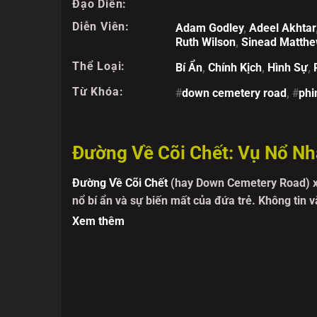
Đạo Diễn:
Diễn Viên:
Adam Godley
,
Adeel Akhtar
Ruth Wilson
,
Sinead Matth
Thể Loại:
Bí Ẩn
,
Chính Kịch
,
Hình Sự
,
Từ Khóa:
#
down cemetery road
, #
phi
Đường Về Cõi Chết: Vụ Nổ Nhà
Đường Về Cõi Chết
(hay Down Cemetery Road) x
nổ bí ẩn và sự biến mất của đứa trẻ. Không tin v
điều tra. Đồng hành cùng cô là một thám tử tư l
Xem thêm
nhất.
Hành trình tìm kiếm đứa bé mất tích không chỉ 
hảo, mà còn hé lộ một âm mưu vượt xa sức tư
động liên quan đến các hoạt động quân sự bí mậ