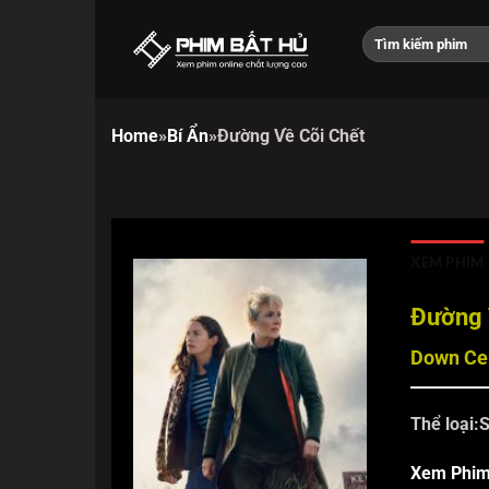
Chuyển
đến
nội
dung
Home
»
Bí Ẩn
»
Đường Về Cõi Chết
XEM PHIM
Đường 
Down Ce
Thể loại:
S
Xem Phi