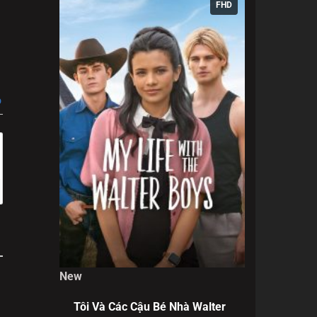
FHD
t" được
.
p
New
Tôi Và Các Cậu Bé Nhà Walter