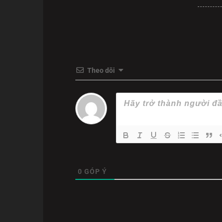
mà còn là cuộc chiến chống lại một hệ thống quy
Tác phẩm hứa hẹn mang đến người xem tại
Phi
cài cắm khéo léo, buộc khán giả phải cùng lúc g
Theo dõi
0
GÓP Ý