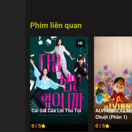
Phim liên quan
HD
Cái Giá Của Lời Thú Tội
ALVINNN!!! Và N
Chuột (Phần 1)
0 / 5
0 / 5
New
New