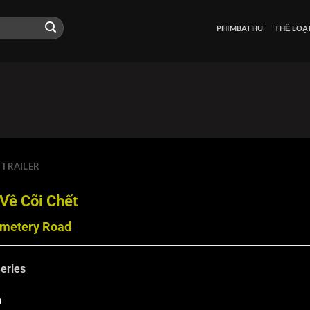
PHIMBATHU
THỂ LOẠ
TRAILER
Về Cõi Chết
metery Road
eries
m