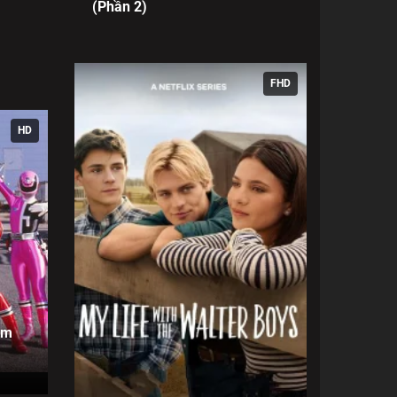
(Phần 2)
FHD
HD
ệm