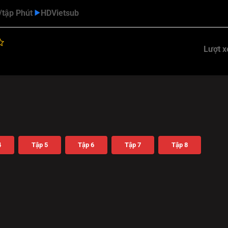
/tập Phút
HD
Vietsub
Lượt 
4
Tập 5
Tập 6
Tập 7
Tập 8