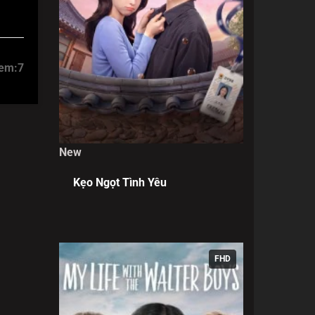
xem:
7
New
Kẹo Ngọt Tình Yêu
FHD