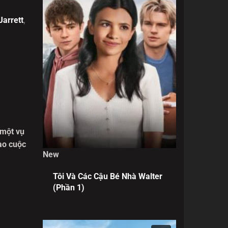
Jarrett
,
 một vụ
vào cuộc
New
hó tin
Tôi Và Các Cậu Bé Nhà Walter
(Phần 1)
hoàn
g chấn
nh mạng,