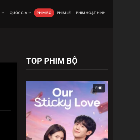
I
QUỐC GIA
PHIM BỘ
PHIM LẺ
PHIM HOẠT HÌNH
TOP PHIM BỘ
FHD