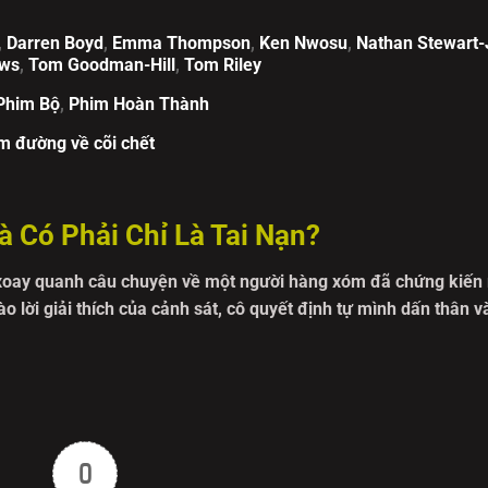
,
Darren Boyd
,
Emma Thompson
,
Ken Nwosu
,
Nathan Stewart-
ews
,
Tom Goodman-Hill
,
Tom Riley
Phim Bộ
,
Phim Hoàn Thành
m đường về cõi chết
 Có Phải Chỉ Là Tai Nạn?
oay quanh câu chuyện về một người hàng xóm đã chứng kiến
ào lời giải thích của cảnh sát, cô quyết định tự mình dấn thân 
ạnh lùng, khó gần, nhưng có kinh nghiệm lật tẩy những bí mật k
đưa họ đi sâu vào những góc tối của khu ngoại ô tưởng chừng 
ởng tượng. Những manh mối nhỏ dần dẫn đến những bằng chứn
t. Đây không chỉ là một cuộc đua với thời gian để cứu một si
0