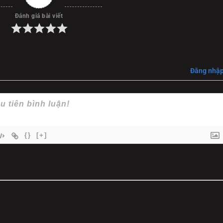
ền lực đang cố gắng chôn vùi sự thật.
Đánh giá bài viết
mbathu
sự kịch tính và sự lôi cuốn nghẹt thở với những cú "twis
iải mã vụ nổ, tìm kiếm đứa trẻ và làm sáng tỏ âm mưu quốc gia
Đăng nhậ
{}
[+]