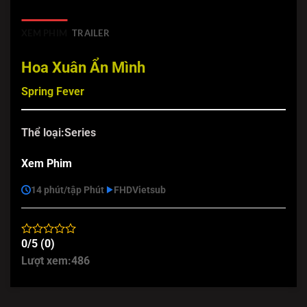
XEM PHIM
TRAILER
Hoa Xuân Ẩn Mình
Spring Fever
Thể loại:
Series
Xem Phim
14 phút/tập Phút
FHD
Vietsub
0/5 (0)
Lượt xem:
486