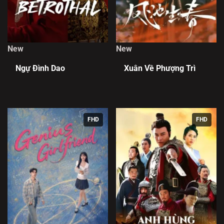
New
New
Ngự Đình Dao
Xuân Về Phượng Trì
FHD
FHD