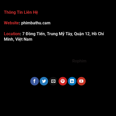
Thông Tin Liên Hệ
Website
: phimbathu.cam
Location
:
7 Đồng Tiến, Trung Mỹ Tây, Quận 12, Hồ Chí
Minh, Việt Nam
789club
Rummy888
Vibet88
Sp666
Sonclub
78WIN
xx88
Tài xỉu online uy tín
Cwin
hhtq
new88
789bet
Hi88
F8bet
https://shbet123.com/
Dualeotruyen
Rophim