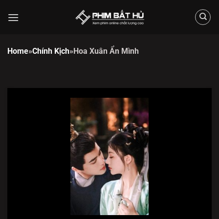
Chuyển
đến
nội
dung
Home
»
Chính Kịch
»
Hoa Xuân Ẩn Mình