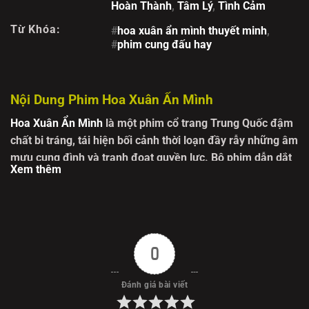
Hoàn Thành
,
Tâm Lý
,
Tình Cảm
Từ Khóa:
#
hoa xuân ẩn mình thuyết minh
,
#
phim cung đấu hay
Nội Dung Phim Hoa Xuân Ẩn Mình
Hoa Xuân Ẩn Mình
là một
phim cổ trang Trung Quốc
đậm
chất bi tráng, tái hiện bối cảnh thời loạn đầy rẫy những âm
mưu cung đình và tranh đoạt quyền lực. Bộ phim dẫn dắt
Xem thêm
khán giả vào thế giới nơi số phận con người bị cuốn theo
vòng xoáy chiến tranh và chính trị, mở ra một hành trình
đầy gian truân nhưng cũng ngập tràn cảm xúc. Nội dung
Hoa Xuân Ẩn Mình
xoay quanh nhân vật Xuân Hoa – một
tiểu thư khuê các xuất thân từ gia tộc quyền quý. Mang
0
trong mình trí tuệ sắc bén và sự kiên cường, nàng tưởng
chừng sẽ có một cuộc đời bình yên. Thế nhưng, biến cố ập
Đánh giá bài viết
đến khi gia tộc suy bại, buộc nàng phải bước vào con