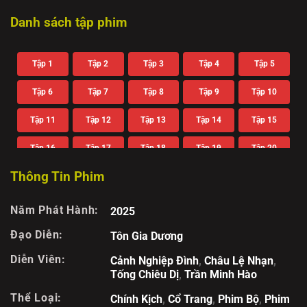
Danh sách tập phim
Tập 1
Tập 2
Tập 3
Tập 4
Tập 5
Tập 6
Tập 7
Tập 8
Tập 9
Tập 10
Tập 11
Tập 12
Tập 13
Tập 14
Tập 15
Tập 16
Tập 17
Tập 18
Tập 19
Tập 20
Thông Tin Phim
Tập 21
Tập 22
Tập 23
Tập 24
Tập 25
Tập 26
Tập 27
Tập 28
Tập 29
Tập 30
Năm Phát Hành:
2025
Tập 31
Tập 32
Đạo Diễn:
Tôn Gia Dương
Diễn Viên:
Cảnh Nghiệp Đình
,
Châu Lệ Nhạn
,
Tống Chiêu Dị
,
Trần Minh Hào
Thể Loại:
Chính Kịch
,
Cổ Trang
,
Phim Bộ
,
Phim