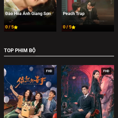
Đào Hoa Ánh Giang Sơn
Peach Trap
0 / 5
0 / 5
New
New
TOP PHIM BỘ
FHD
FHD