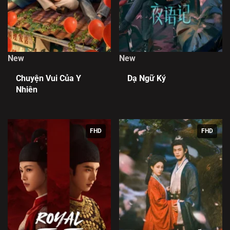
New
New
Chuyện Vui Của Y
Dạ Ngữ Ký
Nhiên
FHD
FHD