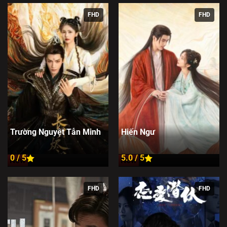
FHD
FHD
Trường Nguyệt Tẫn Minh
Hiến Ngư
0 / 5
5.0 / 5
New
New
FHD
FHD