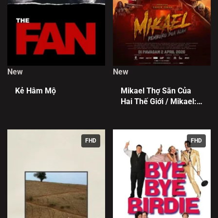
New
New
Kẻ Hâm Mộ
Mikael Thợ Săn Của
Hai Thế Giới / Mikael:
Pemburu Dua Alam
FHD
FHD