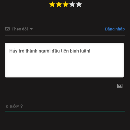
khi lạc vào một thế giới linh hồn kỳ bí. Để cứu cha mẹ bị
biến thành heo, Chihiro buộc phải làm việc trong một nhà
tắm công cộng dành cho các vị thần và linh hồn. Tại đây,
cô phải đối diện với những sinh vật huyền bí, những phép
thuật lạ lùng và cả những lựa chọn mang tính trưởng
Theo dõi
Đăng nhập
thành. Nhân vật Vô Diện, Yubaba, hay Haku – đều để lại
dấu ấn sâu sắc với tạo hình độc đáo và tầng nghĩa biểu
tượng sâu xa.
“Vùng Đất Linh Hồn” không chỉ chinh phục khán giả bằng
thế giới siêu thực, âm nhạc huyền ảo và hình ảnh trau
chuốt, mà còn mở ra câu chuyện về sự trưởng thành, lòng
can đảm và khả năng vượt lên nghịch cảnh. Bộ phim là lời
nhắc dịu dàng rằng: đôi khi, để tìm thấy chính mình, ta
cần bước vào thế giới của những điều không tưởng.
0
GÓP Ý
Khám phá thế giới kỳ ảo của Vùng Đất Linh Hồn ngay
hôm nay tại
PhimBatHu
– nơi hội tụ những tác phẩm hoạt
hình vượt thời gian!