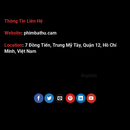
Thông Tin Liên Hệ
Website
: phimbathu.cam
Location
:
7 Đồng Tiến, Trung Mỹ Tây, Quận 12, Hồ Chí
Minh, Việt Nam
789club
Rummy888
Vibet88
Sp666
Sonclub
78WIN
xx88
Tài xỉu online uy tín
Cwin
hhtq
new88
789bet
Hi88
F8bet
https://shbet123.com/
Dualeotruyen
Rophim