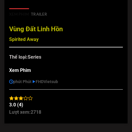
XEM PHIM
TRAILER
Vùng Đất Linh Hồn
Spirited Away
Thể loại:
Series
Xem Phim
phút Phút
FHD
Vietsub
3.0 (4)
Lượt xem:
2718