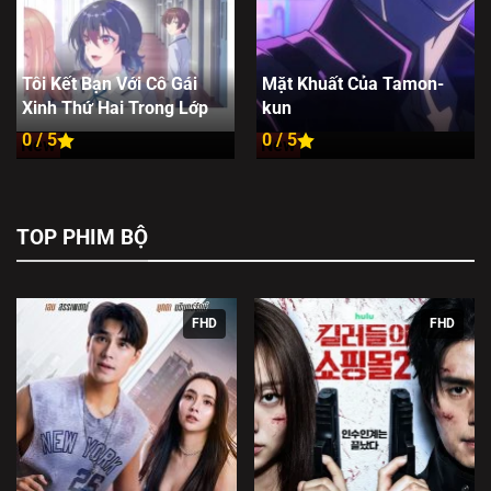
Tôi Kết Bạn Với Cô Gái
Mặt Khuất Của Tamon-
Xinh Thứ Hai Trong Lớp
kun
0 / 5
0 / 5
New
New
TOP PHIM BỘ
FHD
FHD