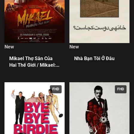
New
New
Mikael Thợ Săn Của
Nhà Bạn Tôi Ở Đâu
Hai Thế Giới / Mikael:
Pemburu Dua Alam
FHD
FHD