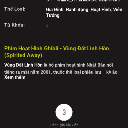
Thể Loại:
Gia Đình
,
Hành động
,
Hoạt Hình
,
Viễn
Tưởng
Từ Khóa:
#
Phim Hoạt Hình Ghibli - Vùng Đất Linh Hồn
(Spirited Away)
Vùng Đất Linh Hồn
là bộ phim hoạt hình Nhật Bản nổi
tiếng ra mắt năm
2001
, thuộc thể loại
phiêu lưu – kỳ ảo –
Xem thêm
gia đình
, do đạo diễn huyền thoại
Hayao Miyazaki
thực
hiện dưới bàn tay tài hoa của Studio Ghibli. Tác phẩm
không chỉ gây tiếng vang tại Nhật mà còn đoạt Giải Oscar
Phim hoạt hình xuất sắc nhất và được xếp vào hàng kinh
điển trong lịch sử điện ảnh thế giới.
3
Phim theo chân cô bé Chihiro trên hành trình đầy biến cố
Đánh giá bài viết