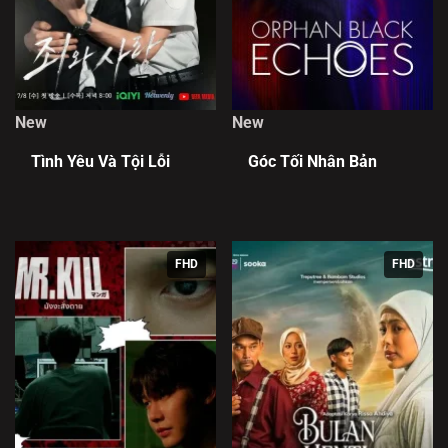
New
New
Tình Yêu Và Tội Lỗi
Góc Tối Nhân Bản
FHD
FHD