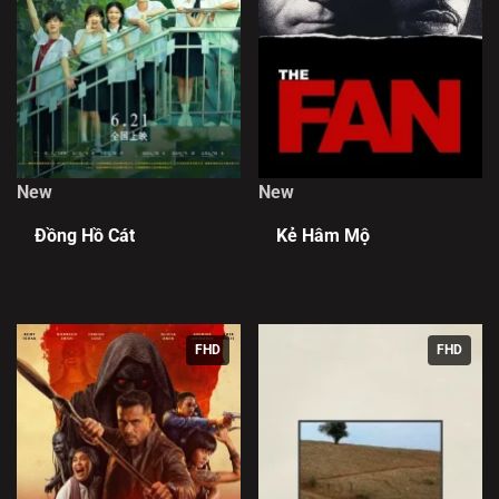
New
New
Đồng Hồ Cát
Kẻ Hâm Mộ
FHD
FHD