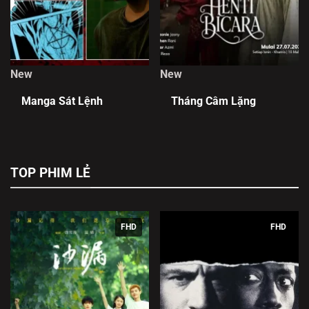
New
New
Manga Sát Lệnh
Tháng Câm Lặng
TOP PHIM LẺ
FHD
FHD