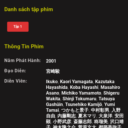
Danh sách tập phim
Tập 1
Thông Tin Phim
Năm Phát Hành:
2001
Đạo Diễn:
宮崎駿
Diễn Viên:
Ikuko
,
Kaori Yamagata
,
Kazutaka
Hayashida
,
Koba Hayashi
,
Masahiro
Asano
,
Michiko Yamamoto
,
Shigeru
Wakita
,
Shinji Tokumaru
,
Tatsuya
Gashûin
,
Tsunehiko Kamijô
,
Yumi
Tamai
,
つかもと景子
,
中村彰男
,
入野
自由
,
内藤剛志
,
夏木マリ
,
大泉洋
,
安田
顕
,
小野武彦
,
斎藤志郎
,
柊瑠美
,
沢口靖
子
,
神木隆之介
,
菅原文太
,
都築香弥子