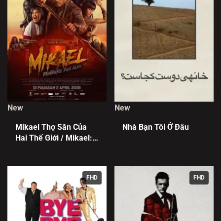
New
New
Mikael Thợ Săn Của
Nhà Bạn Tôi Ở Đâu
Hai Thế Giới / Mikael:
Pemburu Dua Alam
FHD
FHD