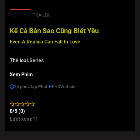
XEM PHIM
TRAILER
Kể Cả Bản Sao Cũng Biết Yêu
Even A Replica Can Fall In Love
Thể loại:
Series
Xem Phim
24 phút/tập Phút
FHD
Vietsub
0/5 (0)
Lượt xem:
11