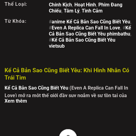
Thể Loại:
Chính Kịch
,
Hoạt Hình
,
Phim Đang
Chiếu
,
Tâm Lý
,
Tình Cảm
Từ Khóa:
#
anime Kể Cả Bản Sao Cũng Biết Yêu
,
#
Even A Replica Can Fall In Love
, #
Kể
Cả Bản Sao Cũng Biết Yêu phimbathu
,
#
Kể Cả Bản Sao Cũng Biết Yêu
vietsub
Kể Cả Bản Sao Cũng Biết Yêu: Khi Hình Nhân Có
Trái Tim
Kể Cả Bản Sao Cũng Biết Yêu
(Even A Replica Can Fall In
Love) mở ra một thế giới đầy suy ngẫm về sự tồn tại của
Xem thêm
Nao – một bản sao được tạo ra với mục đích duy nhất: trở
thành "hình nhân thế thân" cho Sunao Aikawa. Nhiệm vụ
của Nao là thay thế Sunao thực hiện những nghĩa vụ đời
thường như đi học hay chơi thể thao mỗi khi bản chính
muốn trốn tránh thực tại. Nao vốn sống một cuộc đời lặng