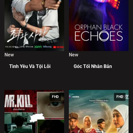
New
New
Tình Yêu Và Tội Lỗi
Góc Tối Nhân Bản
FHD
FHD