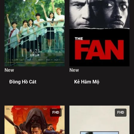
New
New
Đồng Hồ Cát
Kẻ Hâm Mộ
FHD
FHD