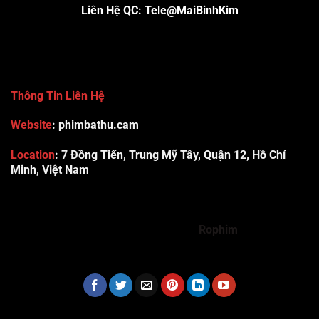
Liên Hệ QC: Tele@MaiBinhKim
Thông Tin Liên Hệ
Website
: phimbathu.cam
Location
:
7 Đồng Tiến, Trung Mỹ Tây, Quận 12, Hồ Chí
Minh, Việt Nam
789club
Rummy888
Vibet88
Sp666
Sonclub
78WIN
xx88
Tài xỉu online uy tín
Cwin
hhtq
new88
789bet
Hi88
F8bet
https://shbet123.com/
Dualeotruyen
Rophim