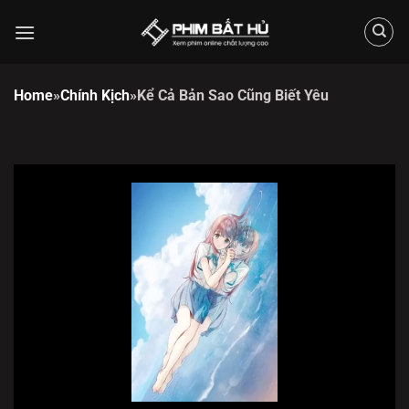
Chuyển
đến
nội
dung
Home
»
Chính Kịch
»
Kể Cả Bản Sao Cũng Biết Yêu