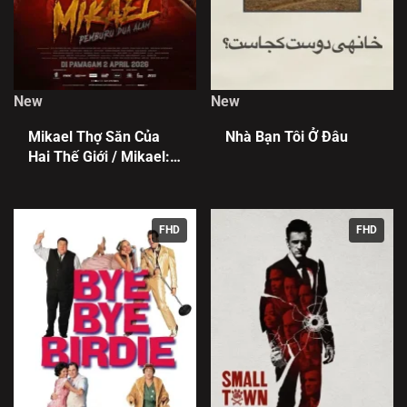
New
New
Mikael Thợ Săn Của
Nhà Bạn Tôi Ở Đâu
Hai Thế Giới / Mikael:
Pemburu Dua Alam
FHD
FHD