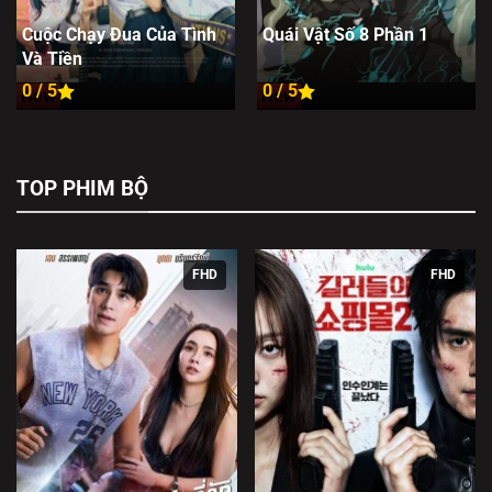
Cuộc Chạy Đua Của Tình
Quái Vật Số 8 Phần 1
Và Tiền
0 / 5
0 / 5
New
New
TOP PHIM BỘ
FHD
FHD