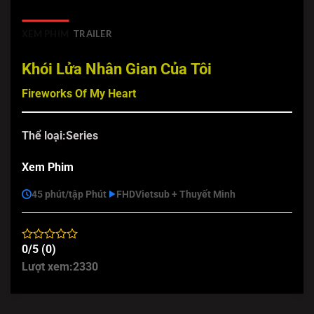
XEM PHIM
TRAILER
Khói Lửa Nhân Gian Của Tôi
Fireworks Of My Heart
Thể loại:
Series
Xem Phim
45 phút/tập Phút
FHD
Vietsub + Thuyết Minh
0/5 (0)
Lượt xem:
2330