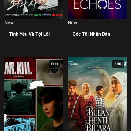
New
New
Tình Yêu Và Tội Lỗi
Góc Tối Nhân Bản
FHD
FHD