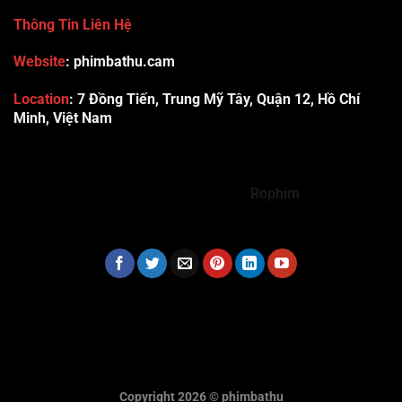
Thông Tin Liên Hệ
Website
: phimbathu.cam
Location
:
7 Đồng Tiến, Trung Mỹ Tây, Quận 12, Hồ Chí
Minh, Việt Nam
789club
Rummy888
Vibet88
Sp666
Sonclub
78WIN
xx88
Tài xỉu online uy tín
Cwin
hhtq
new88
789bet
Hi88
F8bet
https://shbet123.com/
Dualeotruyen
Rophim
Copyright 2026 ©
phimbathu