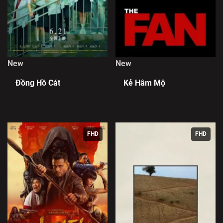
New
New
Đồng Hồ Cát
Kẻ Hâm Mộ
FHD
FHD