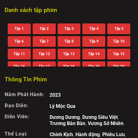
Danh sách tập phim
Tập 1
Tập 2
Tập 3
Tập 4
Tập 5
Tập 6
Tập 7
Tập 8
Tập 9
Tập 10
Tập 11
Tập 12
Tập 13
Tập 14
Tập 15
Tập 16
Tập 17
Tập 18
Tập 19
Tập 20
Thông Tin Phim
Tập 21
Tập 22
Tập 23
Tập 24
Tập 25
Tập 26
Tập 27
Tập 28
Tập 29
Tập 30
Năm Phát Hành:
2023
Tập 31
Tập 32
Tập 33
Tập 34
Tập 35
Đạo Diễn:
Lý Mộc Qua
Diễn Viên:
Dương Dương
,
Dương Siêu Việt
,
Tập 36
Tập 37
Tập 38
Tập 39
Tập 40
Trương Bân Bân
,
Vương Sở Nhiên
Thể Loại:
Chính Kịch
,
Hành động
,
Phiêu Lưu
,