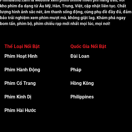
Phimbathu.cam là website xem phim online miễn phí hàng đầu, với
kho phim đa dạng từ Âu Mỹ, Hàn, Trung, Việt, cập nhật liên tục. Chất
lượng hình ảnh sắc nét, âm thanh sống động, cùng phụ đề đầy đủ, đảm
bảo trải nghiệm xem phim mượt mà, không giật lag. Khám phá ngay
bom tấn, phim bộ, phim chiếu rạp mới nhất mọi lúc, mọi nơi!
Thể Loại Nổi Bật
Quốc Gia Nổi Bật
Phim Hoạt Hình
Đài Loan
Phim Hành Độn
g
Pháp
Phim Cổ Trang
Hồng Kông
Phim Kinh Dị
Philippines
Phim Hài Hước