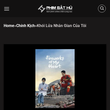
Chuyển
đến
nội
dung
Home
»
Chính Kịch
»
Khói Lửa Nhân Gian Của Tôi