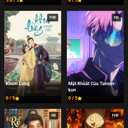
5.0 / 5
0 / 5
New
New
FHD
HD
Khom Lưng
Mặt Khuất Của Tamon-
kun
0 / 5
0 / 5
New
New
HD
FHD