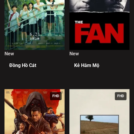
New
New
Đồng Hồ Cát
Kẻ Hâm Mộ
FHD
FHD