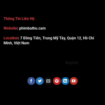
Thông Tin Liên Hệ
Website
: phimbathu.cam
Location
:
7 Đồng Tiến, Trung Mỹ Tây, Quận 12, Hồ Chí
Minh, Việt Nam
789club
Rummy888
Vibet88
Sp666
Sonclub
78WIN
xx88
Tài xỉu online uy tín
Cwin
hhtq
new88
789bet
Hi88
F8bet
https://shbet123.com/
Dualeotruyen
Rophim