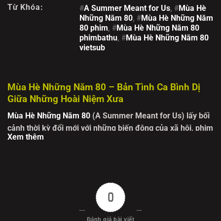
Từ Khóa:
#
A Summer Meant for Us
, #
Mùa Hè
Những Năm 80
, #
Mùa Hè Những Năm
80 phim
, #
Mùa Hè Những Năm 80
phimbathu
, #
Mùa Hè Những Năm 80
vietsub
Mùa Hè Những Năm 80 – Bản Tình Ca Bình Dị
Giữa Những Hoài Niệm Xưa
Mùa Hè Những Năm 80
(A Summer Meant for Us) lấy bối
cảnh thời kỳ đổi mới với những biến động của xã hội, phim
Xem thêm
đưa người xem trở về không gian hoài cổ, nơi những giá
trị gia đình và tình yêu chân phương được tôn vinh giữa
muôn vàn khó khăn của cuộc sống.
Chuyện phim xoay quanh hai gia đình họ Trịnh và họ
0
Vương, vốn từ lâu đã "không đội trời chung" vì những hiềm
khích cũ. Thế nhưng, định mệnh trớ trêu đã sắp đặt cho
Đánh giá bài viết