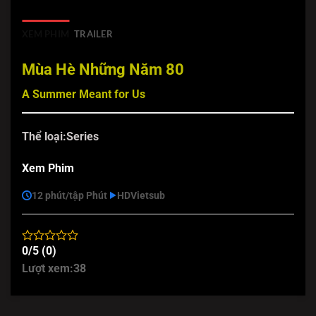
XEM PHIM
TRAILER
Mùa Hè Những Năm 80
A Summer Meant for Us
Thể loại:
Series
Xem Phim
12 phút/tập Phút
HD
Vietsub
0/5 (0)
Lượt xem:
38