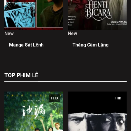
New
New
Manga Sát Lệnh
Tháng Câm Lặng
TOP PHIM LẺ
FHD
FHD