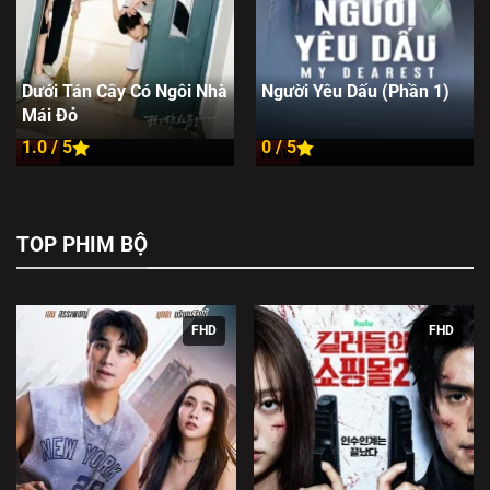
Dưới Tán Cây Có Ngôi Nhà
Người Yêu Dấu (Phần 1)
Mái Đỏ
1.0 / 5
0 / 5
New
New
TOP PHIM BỘ
FHD
FHD