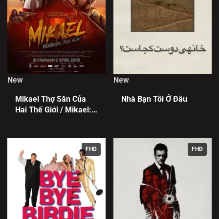
New
New
Mikael Thợ Săn Của
Nhà Bạn Tôi Ở Đâu
Hai Thế Giới / Mikael:
Pemburu Dua Alam
FHD
FHD