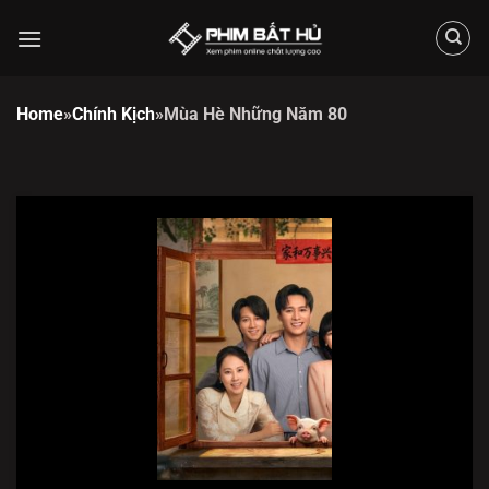
Chuyển
đến
nội
dung
Home
»
Chính Kịch
»
Mùa Hè Những Năm 80