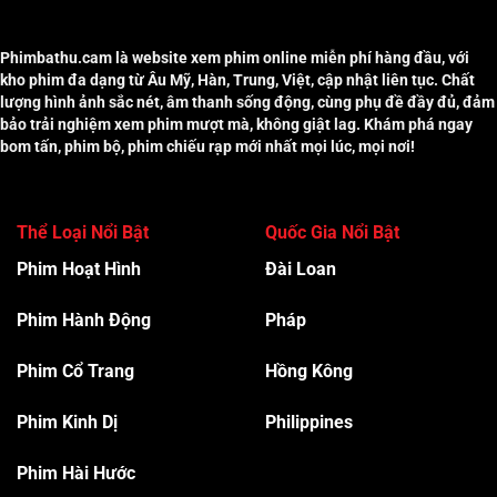
Phimbathu.cam là website xem phim online miễn phí hàng đầu, với
kho phim đa dạng từ Âu Mỹ, Hàn, Trung, Việt, cập nhật liên tục. Chất
lượng hình ảnh sắc nét, âm thanh sống động, cùng phụ đề đầy đủ, đảm
bảo trải nghiệm xem phim mượt mà, không giật lag. Khám phá ngay
bom tấn, phim bộ, phim chiếu rạp mới nhất mọi lúc, mọi nơi!
Thể Loại Nổi Bật
Quốc Gia Nổi Bật
Phim Hoạt Hình
Đài Loan
Phim Hành Độn
g
Pháp
Phim Cổ Trang
Hồng Kông
Phim Kinh Dị
Philippines
Phim Hài Hước