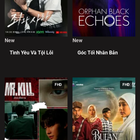
New
New
Tình Yêu Và Tội Lỗi
Góc Tối Nhân Bản
FHD
FHD