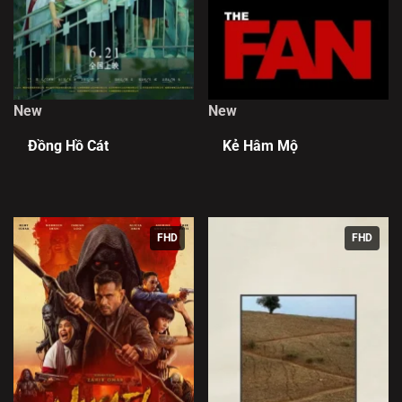
New
New
Đồng Hồ Cát
Kẻ Hâm Mộ
FHD
FHD