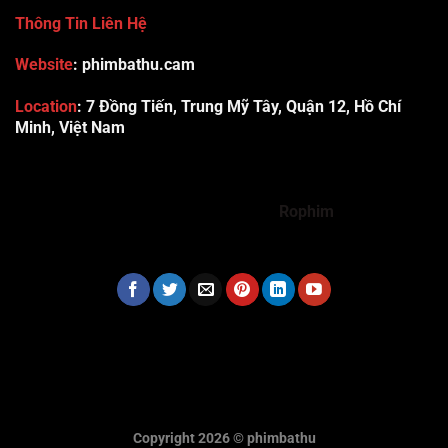
Thông Tin Liên Hệ
Website
: phimbathu.cam
Location
:
7 Đồng Tiến, Trung Mỹ Tây, Quận 12, Hồ Chí
Minh, Việt Nam
789club
Rummy888
Vibet88
Sp666
Sonclub
78WIN
xx88
Tài xỉu online uy tín
Cwin
hhtq
new88
789bet
Hi88
F8bet
https://shbet123.com/
Dualeotruyen
Rophim
Copyright 2026 ©
phimbathu