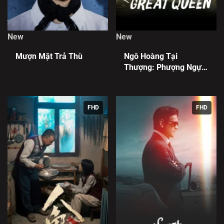
New
New
Mượn Mặt Trả Thù
Ngô Hoàng Tại
Thượng: Phượng Ngự
Tứ Phương
FHD
FHD