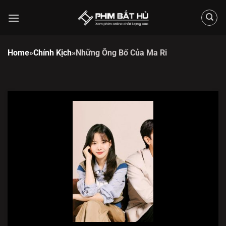
Chuyển
đến
nội
dung
Home
»
Chính Kịch
»
Những Ông Bố Của Ma Ri