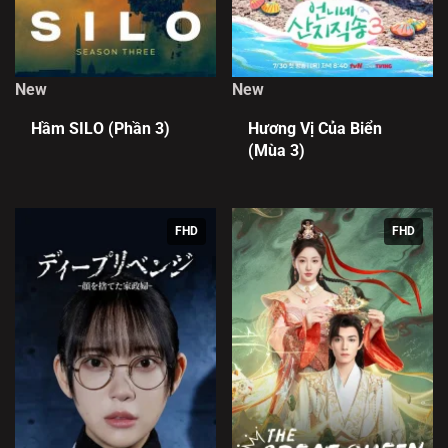
New
New
Hầm SILO (Phần 3)
Hương Vị Của Biển
(Mùa 3)
FHD
FHD