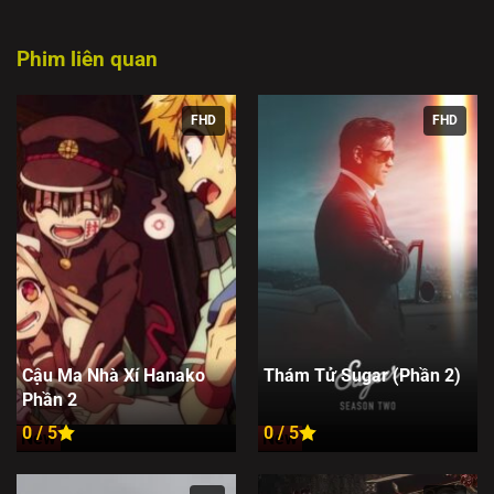
Phim liên quan
FHD
FHD
Cậu Ma Nhà Xí Hanako
Thám Tử Sugar (Phần 2)
Phần 2
0 / 5
0 / 5
New
New