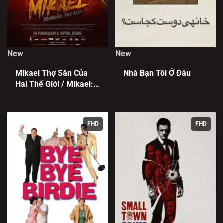
New
New
Mikael Thợ Săn Của
Nhà Bạn Tôi Ở Đâu
Hai Thế Giới / Mikael:
Pemburu Dua Alam
FHD
FHD