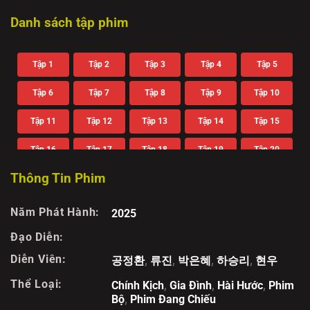
Danh sách tập phim
Tập 1
Tập 2
Tập 3
Tập 4
Tập 5
Tập 6
Tập 7
Tập 8
Tập 9
Tập 10
Tập 11
Tập 12
Tập 13
Tập 14
Tập 15
Tập 16
Tập 17
Tập 18
Tập 19
Tập 20
Thông Tin Phim
Tập 21
Tập 22
Tập 23
Tập 24
Tập 25
Tập 26
Tập 27
Tập 28
Tập 29
Tập 30
Năm Phát Hành:
2025
Tập 31
Tập 32
Tập 33
Tập 34
Tập 35
Đạo Diễn:
Diễn Viên:
공정환
,
류진
,
박은혜
,
하승리
,
현우
Tập 36
Tập 37
Tập 38
Tập 39
Tập 40
Thể Loại:
Chính Kịch
,
Gia Đình
,
Hài Hước
,
Phim
Tập 41
Tập 42
Tập 43
Tập 44
Tập 45
Bộ
,
Phim Đang Chiếu