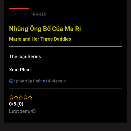
XEM PHIM
TRAILER
Những Ông Bố Của Ma Ri
Marie and Her Three Daddies
Thể loại:
Series
Xem Phim
? phút/tập Phút
HD
Vietsub
0/5 (0)
Lượt xem:
45