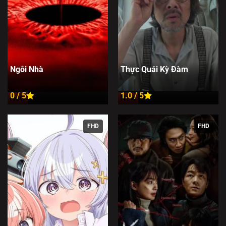
Ngôi Nhà
Thực Quái Kỳ Đàm
0 / 5
1.0 / 5
New
New
FHD
FHD