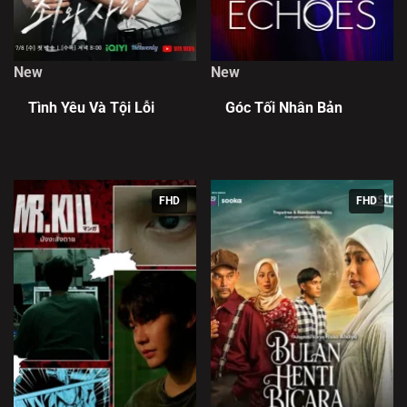
New
New
Tình Yêu Và Tội Lỗi
Góc Tối Nhân Bản
FHD
FHD