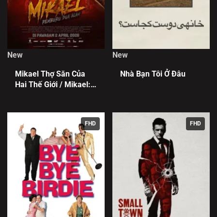
New
New
Mikael Thợ Săn Của
Nhà Bạn Tôi Ở Đâu
Hai Thế Giới / Mikael:
Pemburu Dua Alam
FHD
FHD