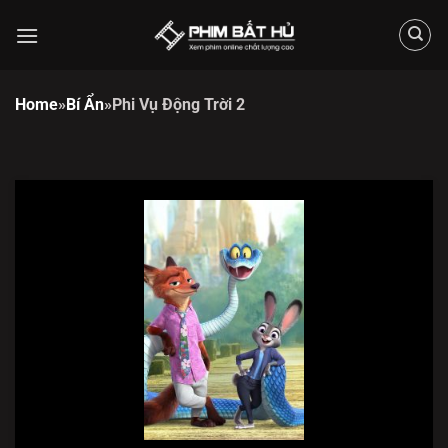
Chuyển
đến
nội
dung
Home
»
Bí Ẩn
»
Phi Vụ Động Trời 2