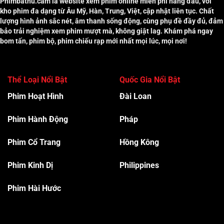
Phimbathu.cam là website xem phim online miễn phí hàng đầu, với
kho phim đa dạng từ Âu Mỹ, Hàn, Trung, Việt, cập nhật liên tục. Chất
lượng hình ảnh sắc nét, âm thanh sống động, cùng phụ đề đầy đủ, đảm
bảo trải nghiệm xem phim mượt mà, không giật lag. Khám phá ngay
bom tấn, phim bộ, phim chiếu rạp mới nhất mọi lúc, mọi nơi!
Thể Loại Nổi Bật
Quốc Gia Nổi Bật
Phim Hoạt Hình
Đài Loan
Phim Hành Độn
g
Pháp
Phim Cổ Trang
Hồng Kông
Phim Kinh Dị
Philippines
Phim Hài Hước