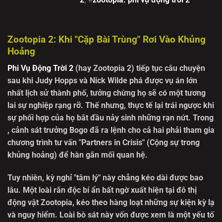
Zootopia 2: Khi "Cặp Bài Trùng" Rơi Vào Khủng
Hoảng
Phi Vụ Động Trời 2
(hay Zootopia 2) tiếp tục câu chuyện
sau khi Judy Hopps và Nick Wilde phá được vụ án lớn
nhất lịch sử thành phố, tưởng chừng họ sẽ có một tương
lai sự nghiệp rạng rỡ. Thế nhưng, thực tế lại trái ngược khi
sự phối hợp của họ bắt đầu nảy sinh những rạn nứt. Trong
, cảnh sát trưởng Bogo đã ra lệnh cho cả hai phải tham gia
chương trình tư vấn "Partners in Crisis" (Cộng sự trong
khủng hoảng) để hàn gắn mối quan hệ.
Tuy nhiên, kỳ nghỉ "tâm lý" này chẳng kéo dài được bao
lâu. Một loài rắn độc bí ẩn bất ngờ xuất hiện tại đô thị
động vật Zootopia, kéo theo hàng loạt những sự kiện kỳ lạ
và nguy hiểm. Loài bò sát này vốn được xem là một yếu tố