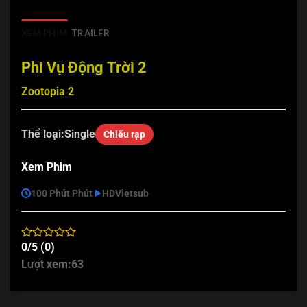
XEM PHIM
TRAILER
Phi Vụ Động Trời 2
Zootopia 2
Thể loại:
Single
Chiếu rạp
Xem Phim
100 Phút Phút
HD
Vietsub
0/5 (0)
Lượt xem:
63