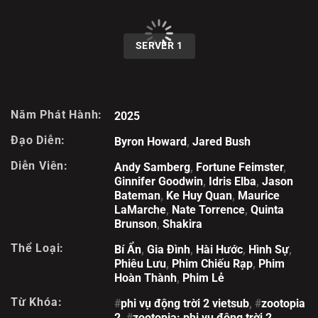
00:00 / 00:00
SERVER 1
Năm Phát Hành:
2025
Đạo Diễn:
Byron Howard
,
Jared Bush
Diễn Viên:
Andy Samberg
,
Fortune Feimster
,
Ginnifer Goodwin
,
Idris Elba
,
Jason
Bateman
,
Ke Huy Quan
,
Maurice
LaMarche
,
Nate Torrence
,
Quinta
Brunson
,
Shakira
Thể Loại:
Bí Ẩn
,
Gia Đình
,
Hài Hước
,
Hình Sự
,
Phiêu Lưu
,
Phim Chiếu Rạp
,
Phim
Hoàn Thành
,
Phim Lẻ
Từ Khóa:
#
phi vụ động trời 2 vietsub
, #
zootopia
2
, #
zootopia: phi vụ động trời 2