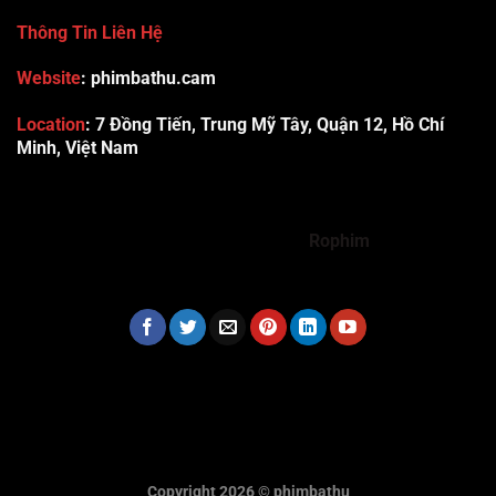
Thông Tin Liên Hệ
Website
: phimbathu.cam
Location
:
7 Đồng Tiến, Trung Mỹ Tây, Quận 12, Hồ Chí
Minh, Việt Nam
789club
Rummy888
Vibet88
Sp666
Sonclub
78WIN
xx88
Tài xỉu online uy tín
Cwin
hhtq
new88
789bet
Hi88
F8bet
https://shbet123.com/
Dualeotruyen
Rophim
Copyright 2026 ©
phimbathu