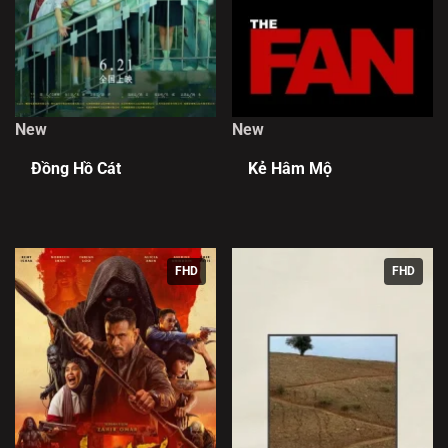
New
New
Đồng Hồ Cát
Kẻ Hâm Mộ
FHD
FHD