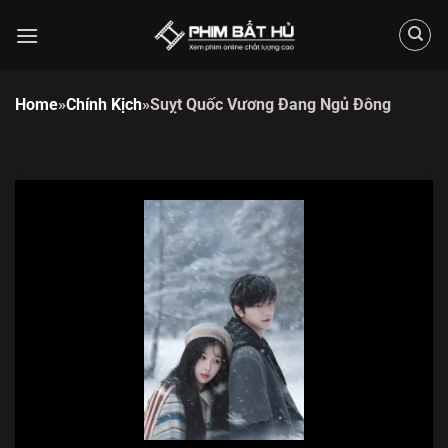
Chuyển
đến
nội
dung
Home
»
Chính Kịch
»
Suỵt Quốc Vương Đang Ngủ Đông