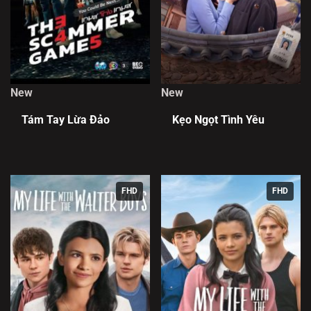
New
New
Tám Tay Lừa Đảo
Kẹo Ngọt Tình Yêu
FHD
FHD