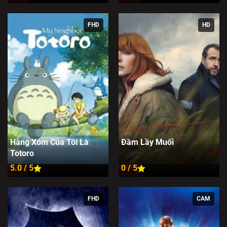
FHD
HD
Hàng Xóm Của Tôi Là
Đầm Lầy Muối
Totoro
5.0 / 5
0 / 5
New
New
FHD
CAM