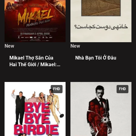
New
New
Mikael Thợ Săn Của
Nhà Bạn Tôi Ở Đâu
Hai Thế Giới / Mikael:
Pemburu Dua Alam
FHD
FHD