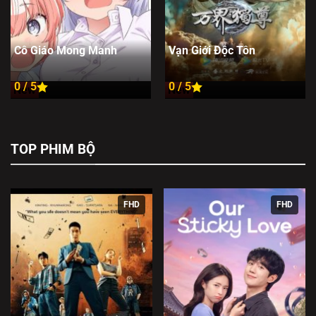
Cô Giáo Mong Manh
Vạn Giới Độc Tôn
0 / 5
0 / 5
New
New
TOP PHIM BỘ
FHD
FHD