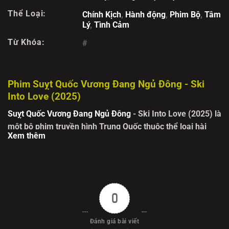
Thể Loại:
Chính Kịch
,
Hành động
,
Phim Bộ
,
Tâm
Lý
,
Tình Cảm
Từ Khóa:
#
Phim Suỵt Quốc Vương Đang Ngủ Đông - Ski
Into Love (2025)
Suỵt Quốc Vương Đang Ngủ Đông
- Ski Into Love (2025)
là
một bộ phim truyền hình Trung Quốc thuộc thể loại hài
Xem thêm
hước, lãng mạn, dự kiến sẽ mang đến một làn gió mới mẻ
với bối cảnh độc đáo và câu chuyện tình yêu ngọt ngào.
Phim lấy bối cảnh tại một khu nghỉ dưỡng trượt tuyết lãng
mạn, nơi những con người với tính cách khác biệt và
những mục tiêu riêng vô tình gặp gỡ và tạo nên những tình
0
huống dở khóc dở cười. Cốt truyện xoay quanh sự phát
triển mối quan hệ
giữa
Vệ Chi
, một họa sĩ truyện tranh
Đánh giá bài viết
đang chật vật với sự nghiệp, và
Thiện Sùng
, cựu vận động