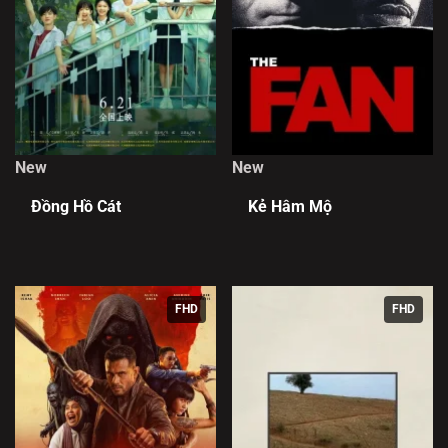
New
New
Đồng Hồ Cát
Kẻ Hâm Mộ
FHD
FHD