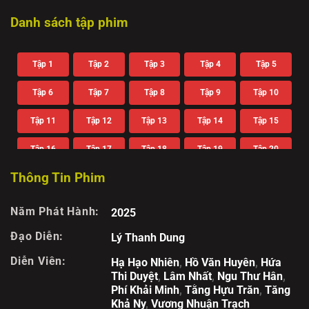
Danh sách tập phim
Tập 1
Tập 2
Tập 3
Tập 4
Tập 5
Tập 6
Tập 7
Tập 8
Tập 9
Tập 10
Tập 11
Tập 12
Tập 13
Tập 14
Tập 15
Tập 16
Tập 17
Tập 18
Tập 19
Tập 20
Thông Tin Phim
Tập 21
Tập 22
Tập 23
Năm Phát Hành:
2025
Đạo Diễn:
Lý Thanh Dung
Diễn Viên:
Hạ Hạo Nhiên
,
Hồ Văn Huyên
,
Hứa
Thi Duyệt
,
Lâm Nhất
,
Ngu Thư Hân
,
Phí Khải Minh
,
Tằng Hựu Trăn
,
Tăng
Khả Ny
,
Vương Nhuận Trạch