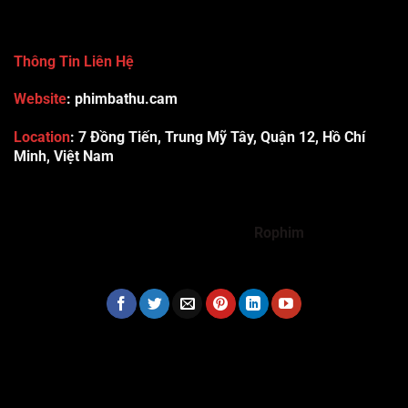
Thông Tin Liên Hệ
Website
: phimbathu.cam
Location
:
7 Đồng Tiến, Trung Mỹ Tây, Quận 12, Hồ Chí
Minh, Việt Nam
789club
Rummy888
Vibet88
Sp666
Sonclub
78WIN
xx88
Tài xỉu online uy tín
Cwin
hhtq
new88
789bet
Hi88
F8bet
https://shbet123.com/
Dualeotruyen
Rophim