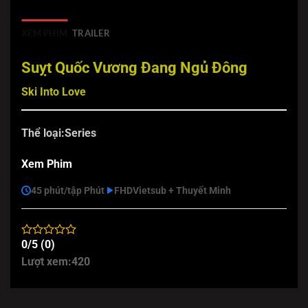
XEM PHIM
TRAILER
Suỵt Quốc Vương Đang Ngủ Đông
Ski Into Love
Thể loại:
Series
Xem Phim
45 phút/tập Phút
FHD
Vietsub + Thuyết Minh
0/5 (0)
Lượt xem:
420