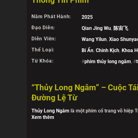
Thông Tin Phim
Tập 37
Tập 38
Tập 39
Tập 4
Năm Phát Hành:
2025
Đạo Diễn:
Qian Jing Wu
,
陈宙飞
Diễn Viên:
Wang Yilun
,
Xiao Shunya
Thể Loại:
Bí Ẩn
,
Chính Kịch
,
Khoa H
Từ Khóa:
#
phim thủy long ngâm
, #
“Thủy Long Ngâm” – Cuộc Tá
Đường Lệ Từ
Thủy Long Ngâm
là một phim cổ trang võ hiệp 
Xem thêm
thông minh tuyệt đỉnh, từng vang danh thiên h
chóng bị phá vỡ khi một vụ thảm sát kinh hoàng
bỏ.