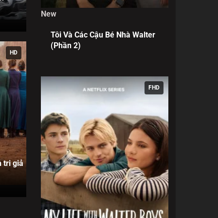
New
Tôi Và Các Cậu Bé Nhà Walter
(Phần 2)
HD
FHD
 tri giả