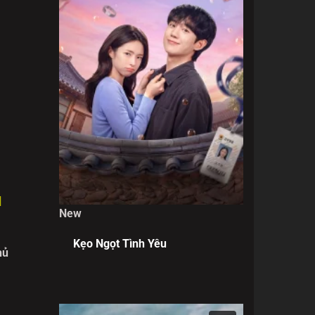
ủ
New
Kẹo Ngọt Tình Yêu
hủ
g nhanh
g rời