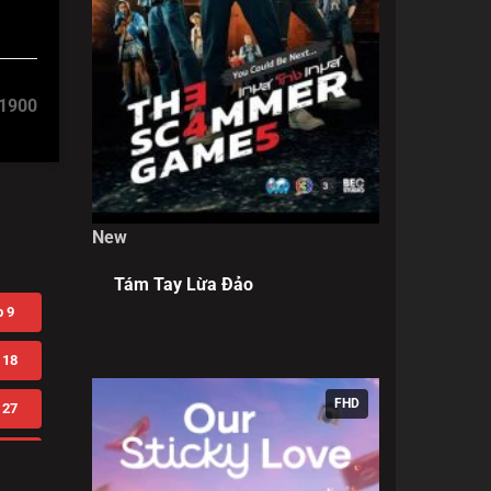
1900
New
Tám Tay Lừa Đảo
 9
 18
FHD
 27
 36