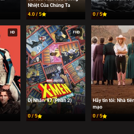
Nhiệt Của Chúng Ta
4.0 / 5
0 / 5
New
New
HD
FHD
Dị Nhân '97 (Phần 2)
Hãy tin tôi: Nhà tiên
mạo
0 / 5
0 / 5
New
New