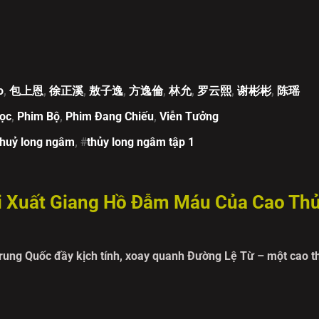
0
o
,
包上恩
,
徐正溪
,
敖子逸
,
方逸倫
,
林允
,
罗云熙
,
谢彬彬
,
陈瑶
ọc
,
Phim Bộ
,
Phim Đang Chiếu
,
Viễn Tưởng
thuỷ long ngâm
, #
thủy long ngâm tập 1
i Xuất Giang Hồ Đẫm Máu Của Cao Th
Trung Quốc đầy kịch tính, xoay quanh Đường Lệ Từ – một cao t
ạ nhưng nay đã chọn sống ẩn dật. Cuộc sống bình yên của chàn
 xảy ra, kéo chàng trở lại chốn giang hồ đẫm máu mà mình từn