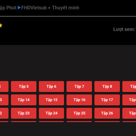
tập Phút
FHD
Vietsub + Thuyết minh
Lượt xem:
4
Tập 5
Tập 6
Tập 7
Tập 8
Tập
3
Tập 14
Tập 15
Tập 16
Tập 17
Tập
2
Tập 23
Tập 24
Tập 25
Tập 26
Tập
1
Tập 32
Tập 33
Tập 34
Tập 35
Tập