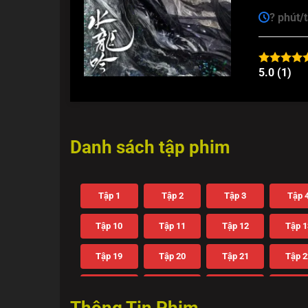
? phút/
5.0 (1)
Danh sách tập phim
Tập 1
Tập 2
Tập 3
Tập 
Tập 10
Tập 11
Tập 12
Tập 1
Tập 19
Tập 20
Tập 21
Tập 2
Tập 28
Tập 29
Tập 30
Tập 3