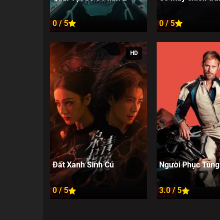
0 / 5
0 / 5
New
New
HD
Đất Xanh Sinh Cú
Người Phục Tùng
0 / 5
3.0 / 5
New
New