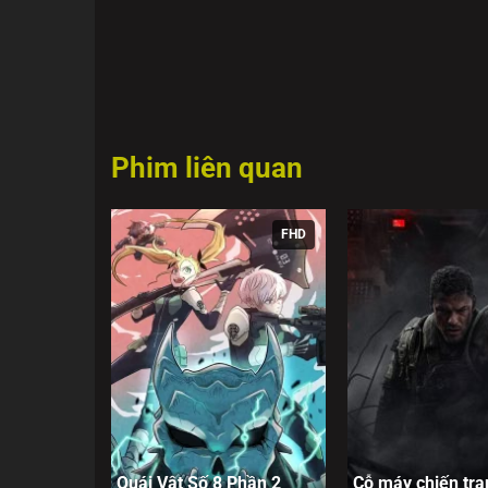
Những nút thắt quá khứ được hé mở qua từng hồi
đến sự cảm thông và giác ngộ. Bộ phim kết hợp k
nên một tác phẩm đậm chất điện ảnh Trung Hoa
Phim liên quan
FHD
Quái Vật Số 8 Phần 2
Cỗ máy chiến tra