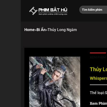
Chuyển
đến
nội
dung
Home
»
Bí Ẩn
»
Thủy Long Ngâm
XEM PHIM
Thủy 
Whispers
Thể loại:
S
Xem Phi