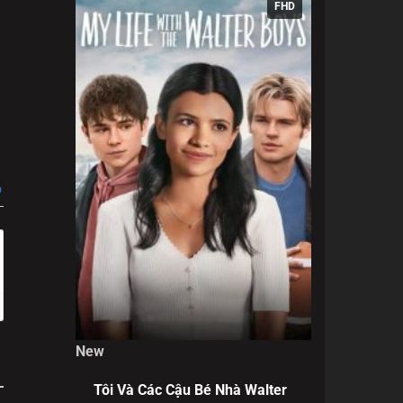
FHD
vị sư
iểm ác
hật của
p
 bạo
 không
chuyện
New
ừ dần
Tôi Và Các Cậu Bé Nhà Walter