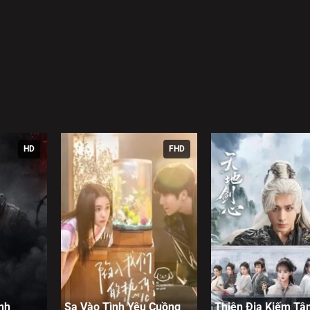
 kịch tính, đưa người xem tại
phim bat hu
đi từ nghi ngờ, đau
héo léo giữa yếu tố võ hiệp cổ điển và chiều sâu tâm lý hiện đ
.
HD
FHD
nh
Sa Vào Tình Yêu Cuồng
Thiên Địa Kiếm Tâ