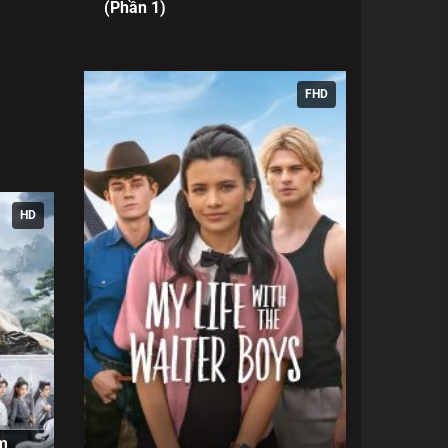
(Phần 1)
 thương
ại, tạo
FHD
HD
m