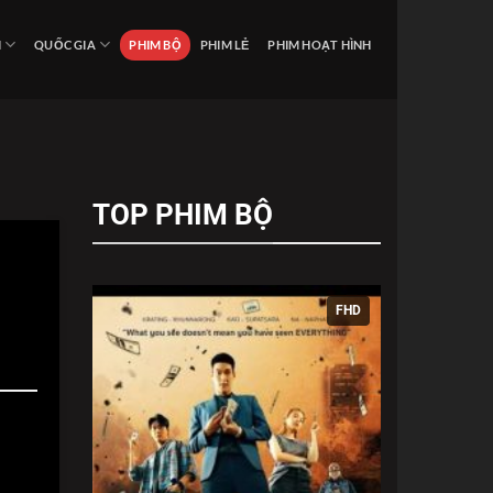
I
QUỐC GIA
PHIM BỘ
PHIM LẺ
PHIM HOẠT HÌNH
TOP PHIM BỘ
FHD