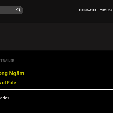
PHIMBATHU
THỂ LOẠ
TRAILER
Long Ngâm
 of Fate
eries
m