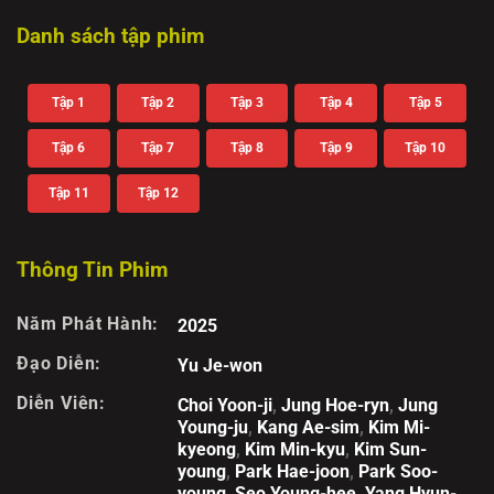
Danh sách tập phim
Tập 1
Tập 2
Tập 3
Tập 4
Tập 5
Tập 6
Tập 7
Tập 8
Tập 9
Tập 10
Tập 11
Tập 12
Thông Tin Phim
Năm Phát Hành:
2025
Đạo Diễn:
Yu Je-won
Diễn Viên:
Choi Yoon-ji
,
Jung Hoe-ryn
,
Jung
Young-ju
,
Kang Ae-sim
,
Kim Mi-
kyeong
,
Kim Min-kyu
,
Kim Sun-
young
,
Park Hae-joon
,
Park Soo-
young
,
Seo Young-hee
,
Yang Hyun-