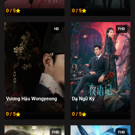
0 / 5
0 / 5
New
New
HD
FHD
Vương Hậu Wongyeong
Dạ Ngữ Ký
0 / 5
0 / 5
New
New
FHD
FHD