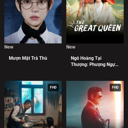
New
New
Mượn Mặt Trả Thù
Ngô Hoàng Tại
Thượng: Phượng Ngự
Tứ Phương
FHD
FHD