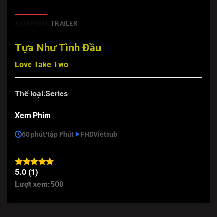
XEM PHIM
TRAILER
Tựa Như Tình Đầu
Love Take Two
Thể loại:
Series
Xem Phim
60 phút/tập Phút
FHD
Vietsub
5.0 (1)
Lượt xem:
500