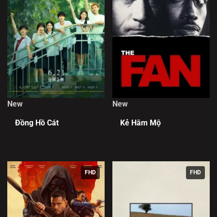
New
New
Đồng Hồ Cát
Kẻ Hâm Mộ
FHD
FHD