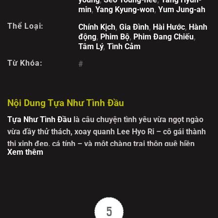
min
,
Yang Kyung-won
,
Yum Jung-ah
Thể Loại:
Chính Kịch
,
Gia Đình
,
Hài Hước
,
Hành
động
,
Phim Bộ
,
Phim Đang Chiếu
,
Tâm Lý
,
Tình Cảm
Từ Khóa:
#
Nội Dung Tựa Như Tình Đầu
Tựa Như Tình Đầu
là câu chuyện tình yêu vừa ngọt ngào
vừa đầy thử thách, xoay quanh
Lee Hyo Ri
– cô gái thành
thị xinh đẹp, cá tính – và một chàng trai thôn quê hiền
Xem thêm
lành, chất phác. Bộ phim dẫn dắt khán giả từ những
khung cảnh hoa lệ, náo nhiệt nơi đô thị đến sự yên bình,
mộc mạc của làng quê. Cuộc gặp gỡ định mệnh với chàng
trai ấy đã làm thay đổi hoàn toàn cuộc sống của Hyo Ri,
mở ra một chương mới chất chứa những cảm xúc trong
5
trẻo, chân thành, tựa như mối tình đầu.