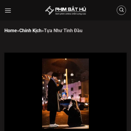
Chuyển
đến
nội
dung
Home
»
Chính Kịch
»
Tựa Như Tình Đầu