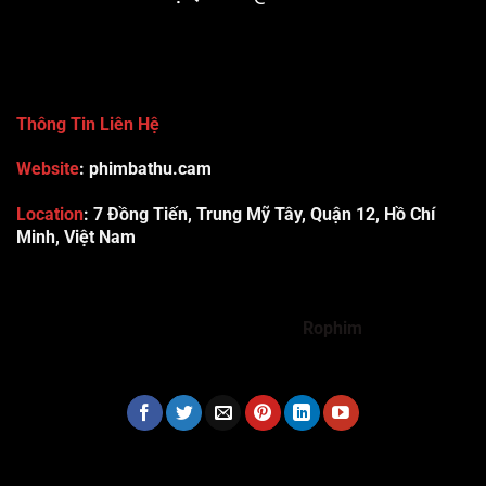
Thông Tin Liên Hệ
Website
: phimbathu.cam
Location
:
7 Đồng Tiến, Trung Mỹ Tây, Quận 12, Hồ Chí
Minh, Việt Nam
789club
Rummy888
Vibet88
Sp666
Sonclub
78WIN
xx88
Tài xỉu online uy tín
Cwin
hhtq
new88
789bet
Hi88
F8bet
https://shbet123.com/
Dualeotruyen
Rophim