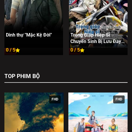
Dinh thự "Mặc Kệ Đời"
Trọng Giáp Hiệp Sĩ
Chuyển Sinh Bị Lưu Đày
Trở Nên Vô Địch Nhờ Kiến
0 / 5
0 / 5
New
New
Thức Về Game
TOP PHIM BỘ
FHD
FHD