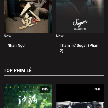
New
New
Nhân Ngư
Thám Tử Sugar (Phần
2)
TOP PHIM LẺ
FHD
FHD