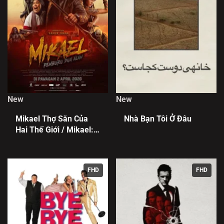
New
New
Mikael Thợ Săn Của
Nhà Bạn Tôi Ở Đâu
Hai Thế Giới / Mikael:
Pemburu Dua Alam
FHD
FHD