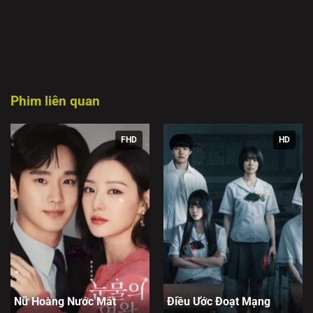
vật chất và giá trị tinh thần. Phim gửi gắm thông điệp ý
nghĩa: hãy lắng nghe trái tim, dám vượt qua mọi rào cản
để tìm đến tình yêu đích thực. Xem phim hay tại
phimbathu
.
Phim liên quan
FHD
HD
Nữ Hoàng Nước Mắt
Điều Ước Đoạt Mạng