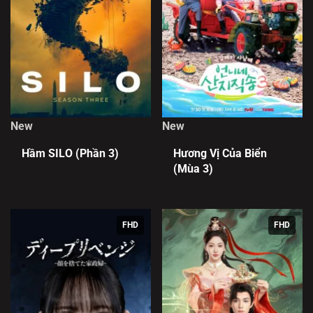
New
New
Hầm SILO (Phần 3)
Hương Vị Của Biển
(Mùa 3)
FHD
FHD