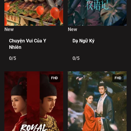
New
New
Chuyện Vui Của Y
Dạ Ngữ Ký
Nhiên
0/5
0/5
FHD
FHD