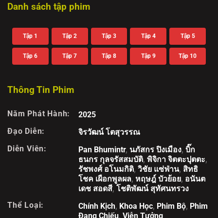
Danh sách tập phim
Tập 1
Tập 2
Tập 3
Tập 4
Tập 5
Tập 6
Tập 7
Tập 8
Tập 9
Tập 10
Thông Tin Phim
Năm Phát Hành:
2025
Đạo Diễn:
จิรวัฒน์ โตสุวรรณ
Diễn Viên:
Pan Bhumintr
,
นภัสกร ปิงเมือง
,
บิ๊ก
ธนกร กุลจรัสสมบัติ
,
พิจิกา จิตตะปุตตะ
,
รัชพงศ์ อโนมกิติ
,
วิชัย แซ่ฟ่าน
,
สิทธิ
โชค เผือกพูลผล
,
หฤษฎ์ บัวย้อย
,
อนันต
เดช สอดสี
,
โชติพัฒน์ สุทัศนทรวง
Thể Loại:
Chính Kịch
,
Khoa Học
,
Phim Bộ
,
Phim
Đang Chiếu
,
Viễn Tưởng