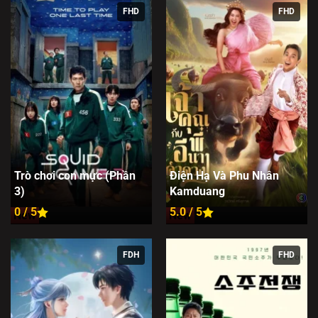
FHD
FHD
Trò chơi con mực (Phần
Điện Hạ Và Phu Nhân
3)
Kamduang
0 / 5
5.0 / 5
New
New
FDH
FHD