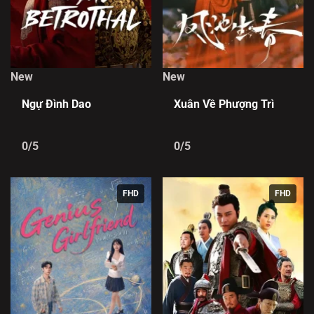
New
New
Ngự Đình Dao
Xuân Về Phượng Trì
0/5
0/5
FHD
FHD