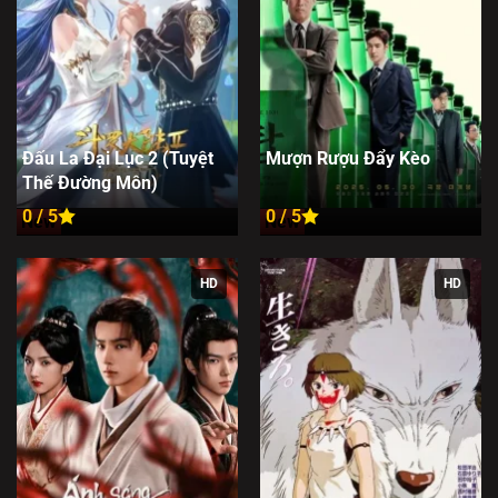
Đấu La Đại Lục 2 (Tuyệt
Mượn Rượu Đẩy Kèo
Thế Đường Môn)
0 / 5
0 / 5
New
New
HD
HD