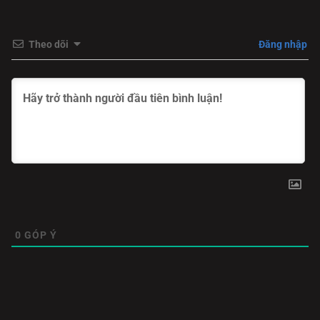
việc phải lái những chiếc xe sang không biết cách sử
dụng, cho đến việc phải ứng xử trong những bữa tiệc xa
hoa.
Theo dõi
Đăng nhập
Phim Tỷ Phú Giả Danh không chỉ mang đến người xem tại
phim bat hu
một bộ phim hài. Nó còn là một câu chuyện
tình yêu thách thức sự thật. Khi tình cảm ngày càng sâu
đậm, áp lực của bí mật cũng tăng lên. Liệu nhân vật chính
có đủ dũng cảm để vứt bỏ sự giả dối, đối mặt với sự thật
và hy vọng tình yêu đích thực có thể vượt qua sự khác biệt
về tầng lớp?
0
GÓP Ý