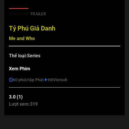
XEM PHIM
TRAILER
Tỷ Phú Giả Danh
Me and Who
Thể loại:
Series
Xem Phim
60 phút/tập Phút
HD
Vietsub
3.0 (1)
Lượt xem:
319