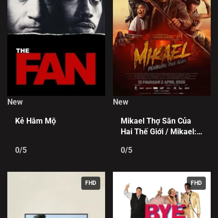
New
New
Kẻ Hâm Mộ
Mikael Thợ Săn Của
Hai Thế Giới / Mikael:
Pemburu Dua Alam
0/5
0/5
FHD
FHD