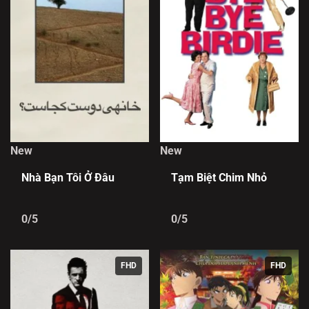
New
New
Nhà Bạn Tôi Ở Đâu
Tạm Biệt Chim Nhỏ
0/5
0/5
FHD
FHD