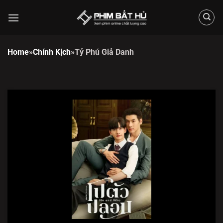
Chuyển
đến
nội
dung
Home
»
Chính Kịch
»
Tỷ Phú Giả Danh