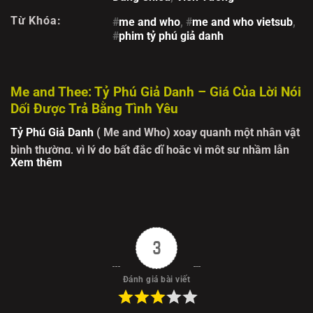
Từ Khóa:
#
me and who
, #
me and who vietsub
,
#
phim tỷ phú giả danh
Me and Thee: Tỷ Phú Giả Danh – Giá Của Lời Nói
Dối Được Trả Bằng Tình Yêu
Tỷ Phú Giả Danh
( Me and Who) xoay quanh một nhân vật
bình thường, vì lý do bất đắc dĩ hoặc vì một sự nhầm lẫn
Xem thêm
oái oăm, buộc phải sống dưới vỏ bọc của một "tỷ phú". Sự
thay đổi thân phận này ngay lập tức ném anh ta vào vòng
xoáy của giới thượng lưu, nơi mọi quy tắc đều xa lạ và mọi
hành động đều có thể vạch trần bí mật.
3
Bí mật bắt đầu trở nên nguy hiểm khi anh ta rơi vào lưới
tình với một cô gái (hoặc chàng trai) đích thực, người hoàn
Đánh giá bài viết
toàn không biết gì về sự dối trá này. Những tình huống "dở
khóc dở cười" phát sinh từ nỗ lực che đậy thân phận, từ