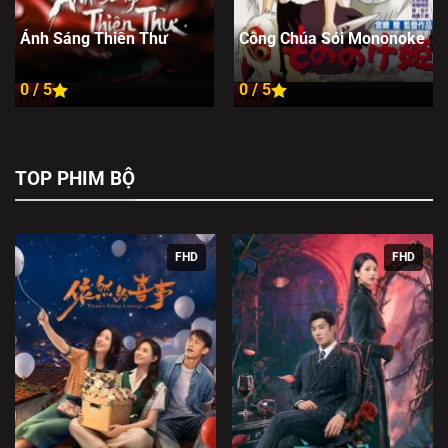
Ánh Sáng Thiên Thư
Công Chúa Sói Mononoke
0 / 5
0 / 5
New
New
TOP PHIM BỘ
FHD
FHD