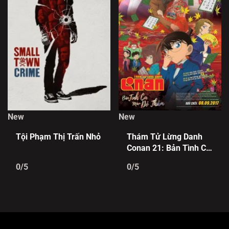
New
New
Tội Phạm Thị Trấn Nhỏ
Thám Tử Lừng Danh
Conan 21: Bản Tình Ca
Màu Đỏ Thẫm
0/5
0/5