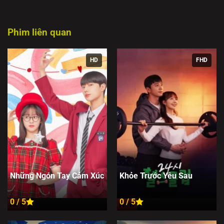
Phim liên quan
HD
FHD
Những Ngón Tay Cảm Xúc
Khỏe Trước Yêu Sau
0 / 5
0 / 5
New
New