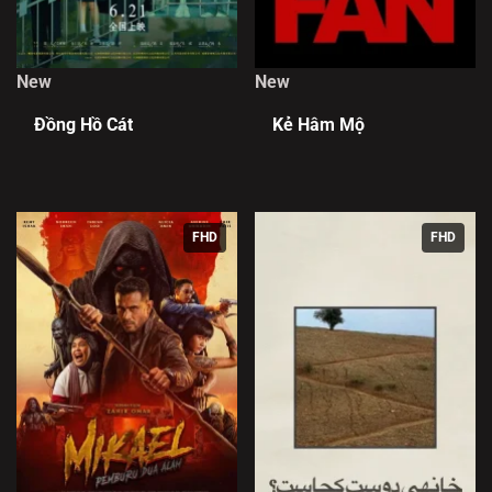
New
New
Đồng Hồ Cát
Kẻ Hâm Mộ
FHD
FHD