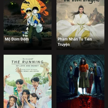
Mộ Đom Đóm
Phàm Nhân Tu Tiên
Truyện