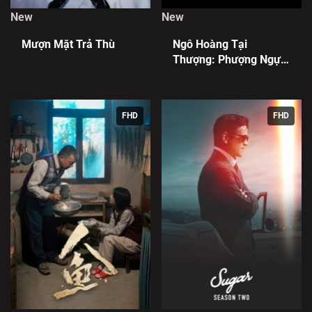
New
New
Mượn Mặt Trả Thù
Ngô Hoàng Tại
Thượng: Phượng Ngự
Tứ Phương
FHD
FHD