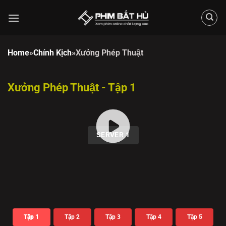
Chuyển
đến
nội
dung
Home
»
Chính Kịch
»
Xưởng Phép Thuật
Xưởng Phép Thuật - Tập 1
00:00 / 23:42
SERVER 1
Tập 1
Tập 2
Tập 3
Tập 4
Tập 5