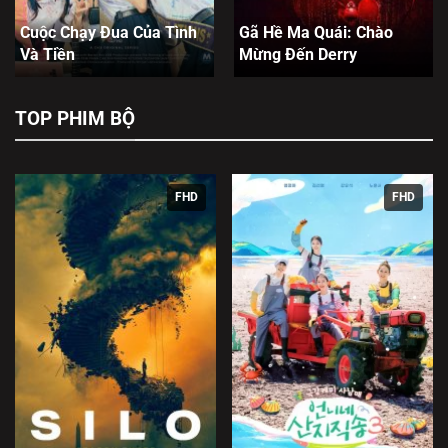
Cuộc Chạy Đua Của Tình
Gã Hề Ma Quái: Chào
Và Tiền
Mừng Đến Derry
TOP PHIM BỘ
FHD
FHD