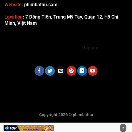
Website
: phimbathu.cam
Location
:
7 Đồng Tiến, Trung Mỹ Tây, Quận 12, Hồ Chí
Minh, Việt Nam
789club
Rummy888
Vibet88
Sp666
Sonclub
78WIN
xx88
Tài xỉu online uy tín
Cwin
hhtq
new88
789bet
Hi88
F8bet
https://shbet123.com/
Dualeotruyen
Rophim
Copyright 2026 ©
phimbathu
×