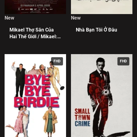
New
New
Mikael Thợ Săn Của
Nhà Bạn Tôi Ở Đâu
Hai Thế Giới / Mikael:
Pemburu Dua Alam
FHD
FHD