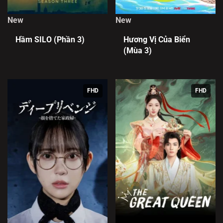
New
New
Hầm SILO (Phần 3)
Hương Vị Của Biển
(Mùa 3)
FHD
FHD