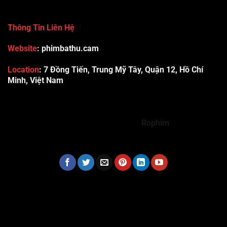
Thông Tin Liên Hệ
Website
: phimbathu.cam
Location
:
7 Đồng Tiến, Trung Mỹ Tây, Quận 12, Hồ Chí
Minh, Việt Nam
789club
Rummy888
Vibet88
Sp666
Sonclub
78WIN
xx88
Tài xỉu online uy tín
Cwin
hhtq
new88
789bet
Hi88
F8bet
https://shbet123.com/
Dualeotruyen
Rophim