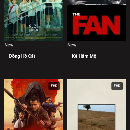
New
New
Đồng Hồ Cát
Kẻ Hâm Mộ
FHD
FHD