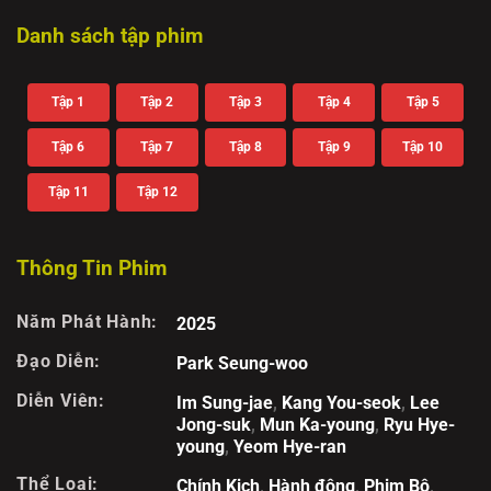
Danh sách tập phim
Tập 1
Tập 2
Tập 3
Tập 4
Tập 5
Tập 6
Tập 7
Tập 8
Tập 9
Tập 10
Tập 11
Tập 12
Thông Tin Phim
Năm Phát Hành:
2025
Đạo Diễn:
Park Seung-woo
Diễn Viên:
Im Sung-jae
,
Kang You-seok
,
Lee
Jong-suk
,
Mun Ka-young
,
Ryu Hye-
young
,
Yeom Hye-ran
Thể Loại:
Chính Kịch
,
Hành động
,
Phim Bộ
,