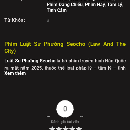
Phim Đang Chiếu
,
Phim Hay
,
Tâm Lý
,
Tình Cảm
Từ Khóa:
#
Phim Luật Sư Phường Seocho (Law And The
City)
Luật Sư Phường Seocho
là bộ phim truyền hình Hàn Quốc
ra mắt năm 2025, thuộc thể loại pháp lý – tâm lý – tình
Xem thêm
cảm. Bối cảnh phim đặt tại quận Seocho – trái tim của hệ
thống pháp luật Hàn Quốc, nơi tập trung hàng nghìn luật
sư, công tố viên và những vụ án đình đám. Phim theo
chân năm luật sư trẻ làm việc tại một công ty luật hàng
đầu, mỗi người mang một góc nhìn, niềm tin và vết thương
0
riêng trong hành trình đi tìm công lý.
Đánh giá bài viết
Nhân vật trung tâm là Ahn Ju-hyung, luật sư kỳ cựu với tư