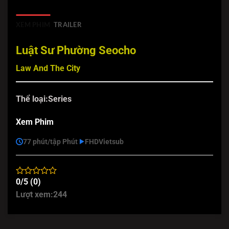
XEM PHIM
TRAILER
Luật Sư Phường Seocho
Law And The City
Thể loại:
Series
Xem Phim
77 phút/tập Phút
FHD
Vietsub
0/5 (0)
Lượt xem:
244