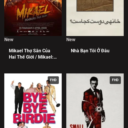
New
New
Mikael Thợ Săn Của
Nhà Bạn Tôi Ở Đâu
Hai Thế Giới / Mikael:
Pemburu Dua Alam
FHD
FHD