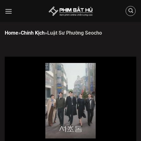
Chuyển
đến
nội
dung
Home
»
Chính Kịch
»
Luật Sư Phường Seocho