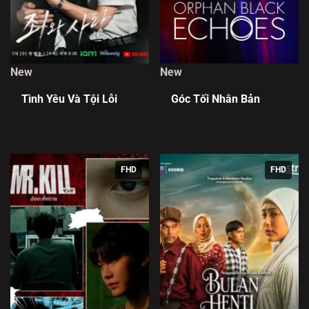
New
New
Tình Yêu Và Tội Lỗi
Góc Tối Nhân Bản
FHD
FHD