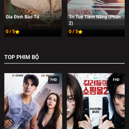
Gia Đình Bão Tố
Trí Tuệ Tiềm Năng (Phần
2)
0 / 5
0 / 5
New
New
TOP PHIM BỘ
FHD
FHD