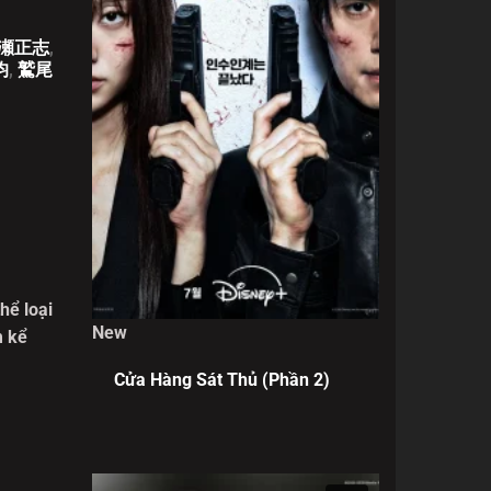
瀬正志
,
均
,
鷲尾
hể loại
New
m kể
 hiện
Cửa Hàng Sát Thủ (Phần 2)
nh mắt
ều được