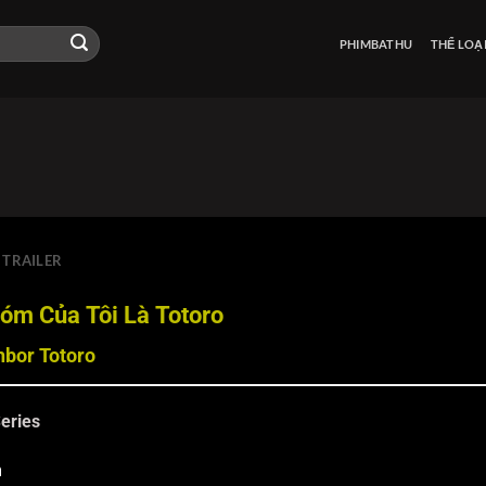
PHIMBATHU
THỂ LOẠ
TRAILER
óm Của Tôi Là Totoro
bor Totoro
eries
m