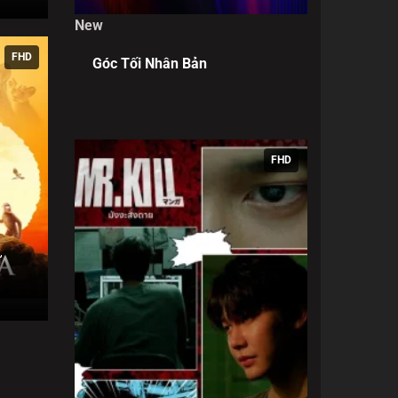
New
FHD
Góc Tối Nhân Bản
FHD
ử