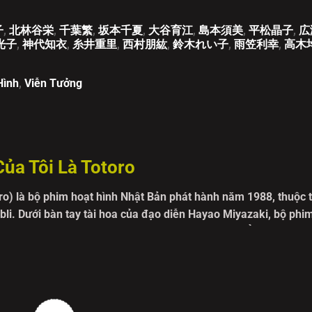
子
,
北林谷栄
,
千葉繁
,
坂本千夏
,
大谷育江
,
島本須美
,
平松晶子
,
広
光子
,
神代知衣
,
糸井重里
,
西村朋紘
,
鈴木れい子
,
雨笠利幸
,
高木
Hình
,
Viễn Tưởng
ủa Tôi Là Totoro
o) là bộ phim hoạt hình Nhật Bản phát hành năm 1988, thuộc t
bli. Dưới bàn tay tài hoa của đạo diễn Hayao Miyazaki, bộ phi
huyển về sống cùng bố giữa miền quê thanh bình. Ở đó, họ phát
u biểu là Totoro, vị thần rừng to lớn với bộ lông mềm mại và á
 ruộng mạ xanh mướt và bến xe buýt dưới cơn mưa lãng mạn đ