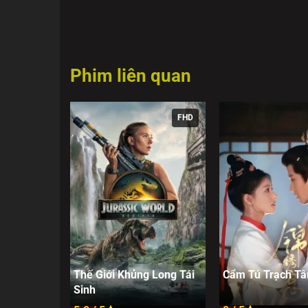
Phim liên quan
FHD
Thế Giới Khủng Long Tái
Cẩm Tú Trạch T
Sinh