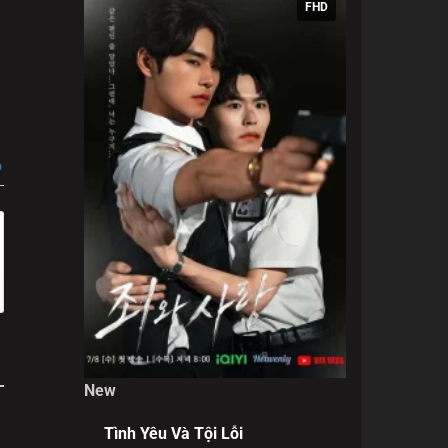
dắt
FHD
a đêm
bên
a sâu
 trong
phí với
p
New
Tình Yêu Và Tội Lỗi