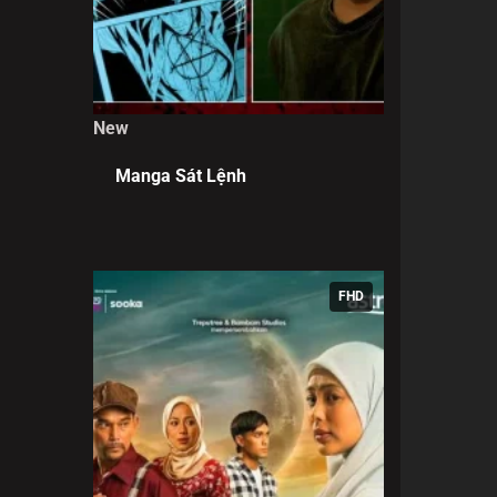
New
Manga Sát Lệnh
FHD