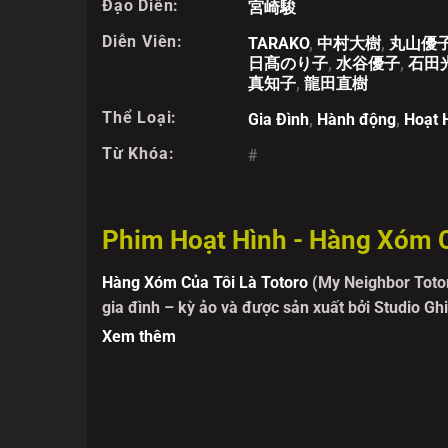
Đạo Diễn:
宮崎駿
Diễn Viên:
TARAKO
,
中村大樹
,
丸山優
日髙のり子
,
水谷優子
,
石田
真知子
,
龍田直樹
Thể Loại:
Gia Đình
,
Hành động
,
Hoạt 
Từ Khóa:
#
Phim Hoạt Hình - Hàng Xóm C
Hàng Xóm Của Tôi Là Totoro
(My Neighbor Totor
gia đình – kỳ ảo
và được sản xuất bởi Studio Ghi
câu chuyện của hai chị em Satsuki và Mei khi c
Xem thêm
ra những sinh vật huyền bí sống trong rừng – tiê
hiền từ.
Những khung cảnh thôn quê trù phú, từng thửa