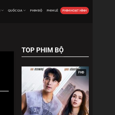
I
QUỐC GIA
PHIM BỘ
PHIM LẺ
PHIM HOẠT HÌNH
TOP PHIM BỘ
FHD