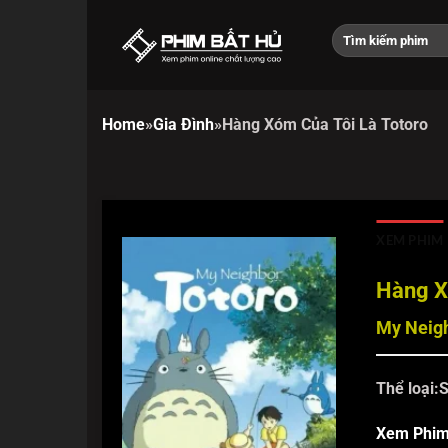
Chuyển
đến
nội
dung
Home
»
Gia Đình
»
Hàng Xóm Của Tôi Là Totoro
XEM PHIM
Hàng X
My Neigh
Thể loại:
S
Xem Phi