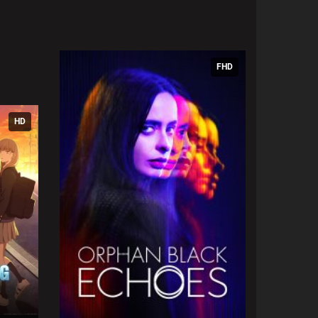
FHD
HD