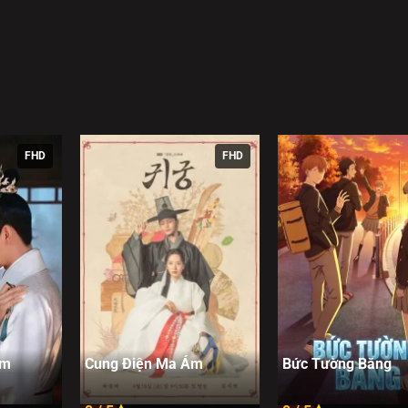
FHD
FHD
âm
Cung Điện Ma Ám
Bức Tường Băng