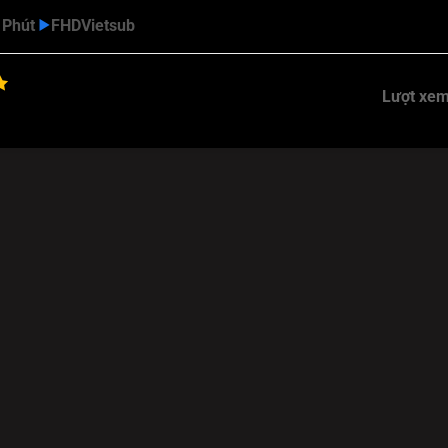
 Phút
FHD
Vietsub
Lượt xem