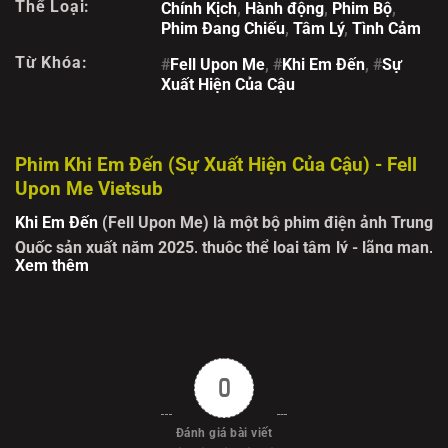
Thể Loại:
Chính Kịch
,
Hành động
,
Phim Bộ
,
Phim Đang Chiếu
,
Tâm Lý
,
Tình Cảm
Từ Khóa:
#
Fell Upon Me
, #
Khi Em Đến
, #
Sự
Xuất Hiện Của Cậu
Phim Khi Em Đến (Sự Xuất Hiện Của Cậu) - Fell
Upon Me Vietsub
Khi Em Đến
(Fell Upon Me) là một bộ phim điện ảnh Trung
Quốc sản xuất năm 2025, thuộc thể loại tâm lý - lãng mạn,
Xem thêm
mang đậm nét nghệ thuật và chiều sâu nội tâm. Phim mở
ra hành trình cảm xúc tinh tế khi sắc màu tình yêu bước
vào đời hai con người tưởng chừng hoàn toàn khác biệt.
Không chỉ là những cuộc gặp gỡ ngẫu nhiên, mà còn là
khoảnh khắc "khi em đến", mọi thứ dần thay đổi: ánh đèn
0
thành phố trở nên ấm áp, trái tim khép kín bỗng mở rộng.
Đánh giá bài viết
Nhân vật chính của phim được khắc họa có chiều sâu nội