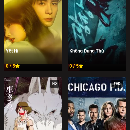
Yết Hí
Không Dung Thứ
0 / 5
0 / 5
New
New
HD
FHD