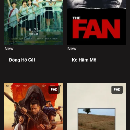
New
New
Đồng Hồ Cát
Kẻ Hâm Mộ
FHD
FHD