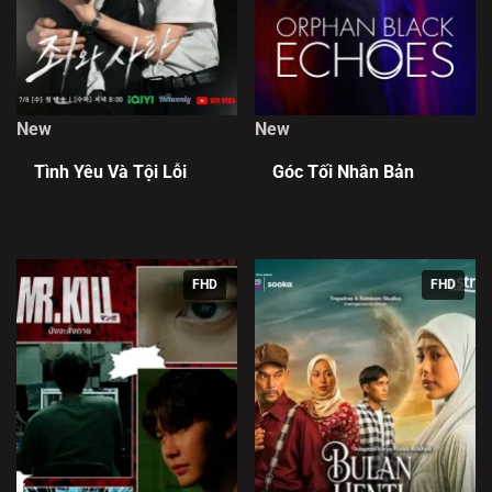
New
New
Tình Yêu Và Tội Lỗi
Góc Tối Nhân Bản
FHD
FHD