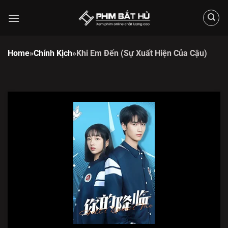
Chuyển
đến
nội
dung
Home
»
Chính Kịch
»
Khi Em Đến (Sự Xuất Hiện Của Cậu)