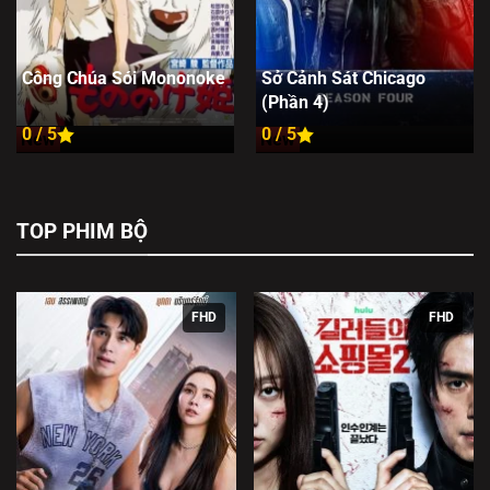
Công Chúa Sói Mononoke
Sở Cảnh Sát Chicago
(Phần 4)
0 / 5
0 / 5
New
New
TOP PHIM BỘ
FHD
FHD