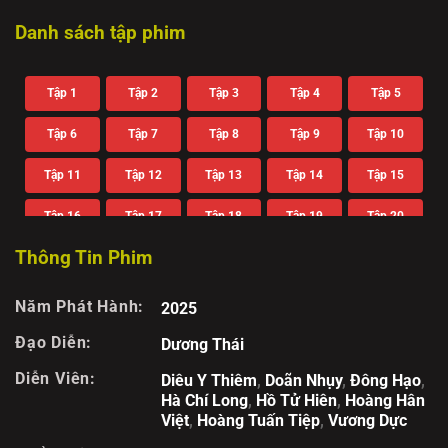
Danh sách tập phim
Tập 1
Tập 2
Tập 3
Tập 4
Tập 5
Tập 6
Tập 7
Tập 8
Tập 9
Tập 10
Tập 11
Tập 12
Tập 13
Tập 14
Tập 15
Tập 16
Tập 17
Tập 18
Tập 19
Tập 20
Thông Tin Phim
Tập 21
Tập 22
Năm Phát Hành:
2025
Đạo Diễn:
Dương Thái
Diễn Viên:
Diêu Y Thiêm
,
Doãn Nhụy
,
Đông Hạo
,
Hà Chí Long
,
Hồ Tử Hiên
,
Hoàng Hân
Việt
,
Hoàng Tuấn Tiệp
,
Vương Dực