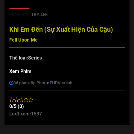
XEM PHIM
TRAILER
Khi Em Đến (Sự Xuất Hiện Của Cậu)
Fell Upon Me
Thể loại:
Series
Xem Phim
36 phút/tập Phút
FHD
Vietsub
0/5 (0)
Lượt xem:
1537