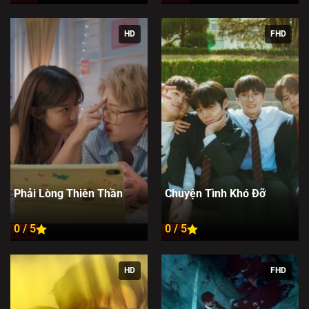
HD
FHD
Phải Lòng Thiên Thần
Chuyện Tình Khó Đỡ
0 / 5
0 / 5
New
New
HD
FHD