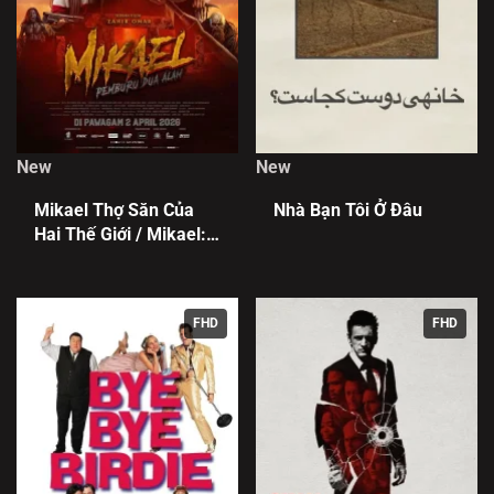
New
New
Mikael Thợ Săn Của
Nhà Bạn Tôi Ở Đâu
Hai Thế Giới / Mikael:
Pemburu Dua Alam
FHD
FHD