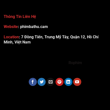
Thông Tin Liên Hệ
Website
: phimbathu.cam
Location
:
7 Đồng Tiến, Trung Mỹ Tây, Quận 12, Hồ Chí
Minh, Việt Nam
789club
Rummy888
Vibet88
Sp666
Sonclub
78WIN
xx88
Tài xỉu online uy tín
Cwin
hhtq
new88
789bet
Hi88
F8bet
https://shbet123.com/
Dualeotruyen
Rophim