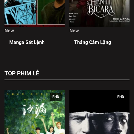
New
New
Manga Sát Lệnh
Tháng Câm Lặng
TOP PHIM LẺ
FHD
FHD